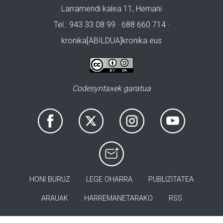
Larramendi kalea 11, Hernani
Tel.: 943 33 08 99 · 688 660 714 ·
kronika[ABILDUA]kronika.eus
Codesyntaxek garatua
HONI BURUZ
LEGE OHARRA
PUBLIZITATEA
ARAUAK
HARREMANETARAKO
RSS