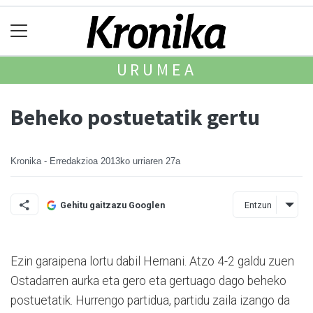
URUMEA
Beheko postuetatik gertu
Kronika - Erredakzioa
2013ko urriaren 27a
Entzun
Gehitu gaitzazu Googlen
Ezin garaipena lortu dabil Hernani. Atzo 4-2 galdu zuen
Ostada­rren aurka eta gero eta gertuago dago beheko
postuetatik. Hu­rren­go partidua, partidu zaila izango da