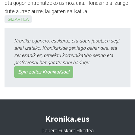
eta gogor entrenatzeko asmoz dira. Hondarribia izango
dute aurrez aurre; laugarren sailkatua.
GIZARTEA
Kronika egunero, euskaraz eta doan jasotzen segi
ahal izateko, Kronikakide gehiago behar dira, eta
zer esanik ez, proiektu komunikatibo sendo eta
profesional bat garatu nahi badugu.
Egin zaitez KronikaKide!
Kronika.eus
Dobera Euskara Elkartea