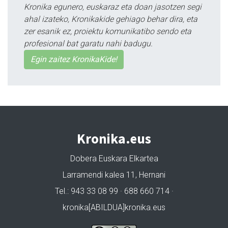
Kronika egunero, euskaraz eta doan jasotzen segi
ahal izateko, Kronikakide gehiago behar dira, eta
zer esanik ez, proiektu komunikatibo sendo eta
profesional bat garatu nahi badugu.
Egin zaitez KronikaKide!
Kronika.eus
Dobera Euskara Elkartea
Larramendi kalea 11, Hernani
Tel.: 943 33 08 99 · 688 660 714 ·
kronika[ABILDUA]kronika.eus