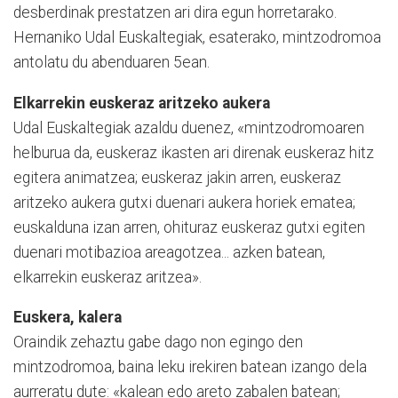
desberdinak prestatzen ari dira egun horre­tarako.
Hernaniko Udal Euskal­te­giak, esaterako, mintzodro­moa
antolatu du abenduaren 5ean.
Elkarrekin euskeraz aritzeko aukera
Udal Euskaltegiak azaldu due­nez, «mintzodromoaren
helbu­rua da, euskeraz ikasten ari direnak euskeraz hitz
egitera animatzea; euskeraz jakin arren, euskeraz
aritzeko aukera gutxi duenari aukera horiek ematea;
euskalduna izan arren, ohituraz euskeraz gutxi egiten
duenari motibazioa areagotzea... azken batean,
elkarrekin euskeraz aritzea».
Euskera, kalera
Oraindik zehaztu gabe dago non egingo den
mintzodromoa, baina leku irekiren batean izango dela
aurreratu dute: «ka­lean edo areto zabalen batean;