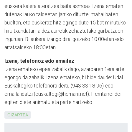
euskera kalera ateratzea baita asmoa». Izena ematen
dutenak lauko taldeetan jarriko dituzte, mahai baten
bueltan, eta euskeraz hitz egingo dute 15 bat minutuko
hiru txandatan, aldez aurretik zehaztutako gai batzuen
in­guruan. Bi aukera izango dira: goizeko 10:00etan edo
arra­tsaldeko 18:00etan.
Izena, telefonoz edo emailez
Izena emateko epea zabalik dago, azaroaren 1era arte
egongo da zabalik. Izena emateko, bi bide daude: Udal
Euskaltegiko telefonora deitu (943 33 18 96) edo
emaila idatzi (euskaltegi@hernani.net). Herritarrei dei
egiten diete animatu eta parte hartzeko.
GIZARTEA