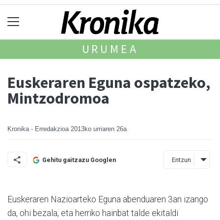
URUMEA
Euskeraren Eguna ospatzeko,
Mintzodromoa
Kronika - Erredakzioa
2013ko urriaren 26a
Entzun
Gehitu gaitzazu Googlen
Euskeraren Nazioarteko Eguna abenduaren 3an izango
da, ohi bezala, eta herriko hain­bat talde ekitaldi