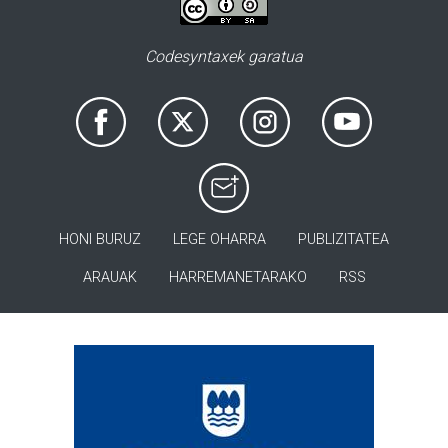
Codesyntaxek garatua
HONI BURUZ
LEGE OHARRA
PUBLIZITATEA
ARAUAK
HARREMANETARAKO
RSS