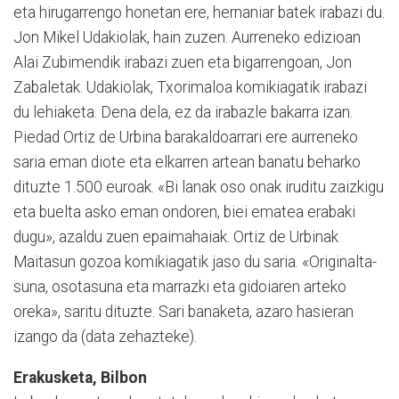
eta hirugarrengo honetan ere, hernaniar batek irabazi du.
Jon Mikel Udakiolak, hain zuzen. Aurreneko edizioan
Alai Zu­bimendik irabazi zu­en eta bigarrengoan, Jon
Zabaletak. Udakiolak, Txorimaloa ko­mi­­kiagatik irabazi
du lehiaketa. Dena dela, ez da irabazle ba­karra izan.
Piedad Ortiz de Urbina barakaldoarrari ere aurreneko
saria eman diote eta elkarren artean banatu beharko
dituzte 1.500 euroak. «Bi la­nak oso onak iruditu zaizkigu
eta buelta asko eman ondoren, biei ematea erabaki
dugu», azaldu zuen epaimahaiak. Or­tiz de Urbinak
Maitasun go­zoa komikiagatik jaso du saria. «Ori­ginalta­
suna, osotasuna eta marrazki eta gidoiaren ar­te­ko
oreka», saritu dituzte. Sari banaketa, azaro hasieran
izango da (data zehazteke).
Erakusketa, Bilbon