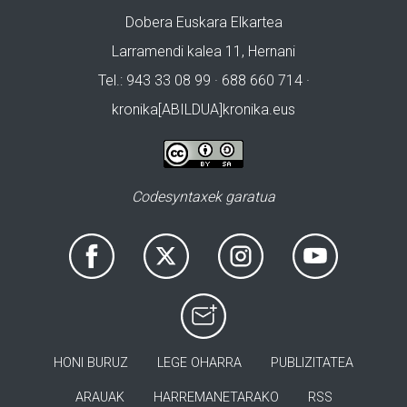
Dobera Euskara Elkartea
Larramendi kalea 11, Hernani
Tel.: 943 33 08 99 · 688 660 714 ·
kronika[ABILDUA]kronika.eus
Codesyntaxek garatua
HONI BURUZ
LEGE OHARRA
PUBLIZITATEA
ARAUAK
HARREMANETARAKO
RSS