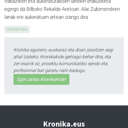
Irabazleen eta aukeratutakoen lanekin erakusketa
egingo da Bilboko Re­kalde Aretoan. Alai Zubimendiren
lanak ere aukeratuen artean izango dira.
GIZARTEA
Kronika egunero, euskaraz eta doan jasotzen segi
ahal izateko, Kronikakide gehiago behar dira, eta
zer esanik ez, proiektu komunikatibo sendo eta
profesional bat garatu nahi badugu.
Egin zaitez KronikaKide!
Kronika.eus