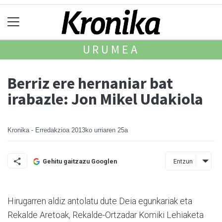
URUMEA
Berriz ere hernaniar bat
irabazle: Jon Mikel Udakiola
Kronika - Erredakzioa
2013ko urriaren 25a
Entzun
Gehitu gaitzazu Googlen
Hirugarren aldiz antolatu dute Deia egunkariak eta
Rekalde Aretoak, Rekalde-Or­tzadar Komiki Lehiaketa