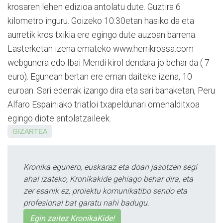
krosaren lehen edizioa antolatu dute. Guztira 6
kilometro inguru. Goizeko 10:30etan hasiko da eta
aurretik kros txikia ere egingo dute auzoan barrena.
Lasterketan izena emateko www.herrikrossa.com
webgunera edo Ibai Mendi kirol dendara jo behar da ( 7
euro). Egunean bertan ere eman daiteke izena, 10
euroan. Sari ederrak izango dira eta sari banaketan, Peru
Alfaro Espai­niako triatloi txapeldunari omenalditxoa
egingo diote antolatzaileek.
GIZARTEA
Kronika egunero, euskaraz eta doan jasotzen segi
ahal izateko, Kronikakide gehiago behar dira, eta
zer esanik ez, proiektu komunikatibo sendo eta
profesional bat garatu nahi badugu.
Egin zaitez KronikaKide!