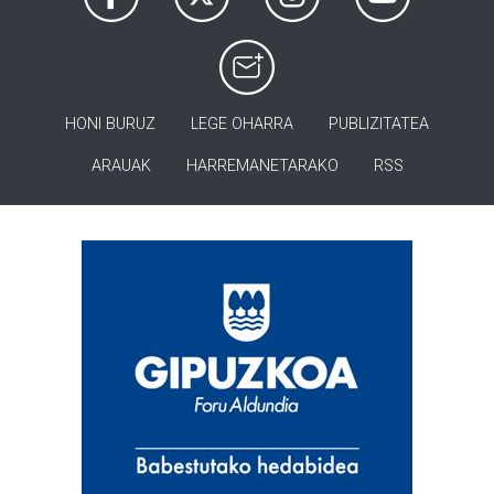
HONI BURUZ
LEGE OHARRA
PUBLIZITATEA
ARAUAK
HARREMANETARAKO
RSS