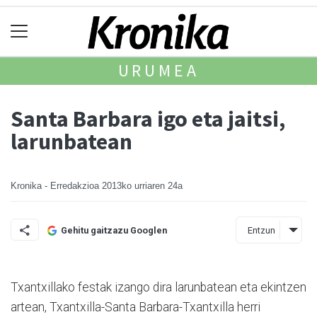
URUMEA
Santa Barbara igo eta jaitsi,
larunbatean
Kronika - Erredakzioa
2013ko urriaren 24a
Entzun
Gehitu gaitzazu Googlen
Txantxillako festak izango dira larunbatean eta ekintzen
artean, Txan­txilla-Santa Barbara-Txantxilla herri