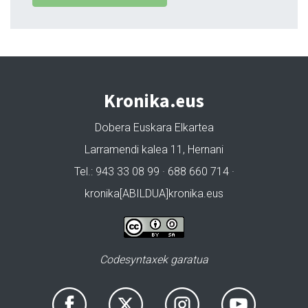
Kronika.eus
Dobera Euskara Elkartea
Larramendi kalea 11, Hernani
Tel.: 943 33 08 99 · 688 660 714 ·
kronika[ABILDUA]kronika.eus
Codesyntaxek garatua