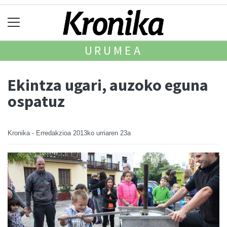
URUMEA
Ekintza ugari, auzoko eguna
ospatuz
Kronika - Erredakzioa
2013ko urriaren 23a