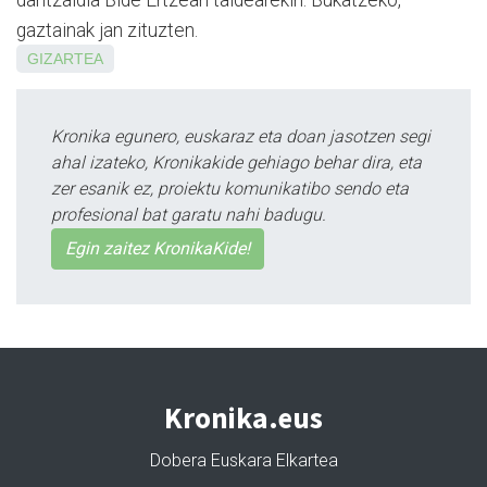
dantzaldia Bide Ertzean taldearekin. Bukatzeko,
gaztainak jan zituzten.
GIZARTEA
Kronika egunero, euskaraz eta doan jasotzen segi
ahal izateko, Kronikakide gehiago behar dira, eta
zer esanik ez, proiektu komunikatibo sendo eta
profesional bat garatu nahi badugu.
Egin zaitez KronikaKide!
Kronika.eus
Dobera Euskara Elkartea