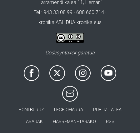
Larramendi kalea 11, Hernani
Tel.: 943 33 08 99 · 688 660 714 ·
kronika[ABILDUA]kronika.eus
Codesyntaxek garatua
HONI BURUZ
LEGE OHARRA
PUBLIZITATEA
ARAUAK
HARREMANETARAKO
RSS