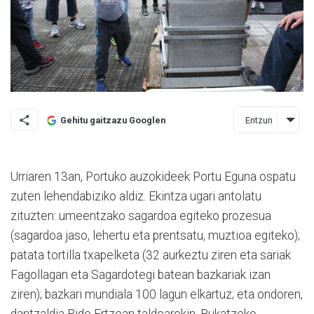
Entzun
Gehitu gaitzazu Googlen
Urriaren 13an, Portuko auzokideek Portu Eguna ospatu
zuten lehendabiziko aldiz. Ekintza ugari antolatu
zituzten: umeentzako sagardoa egiteko prozesua
(sagardoa jaso, lehertu eta prentsatu, muztioa egiteko);
patata tortilla txapelketa (32 aurkeztu ziren eta sariak
Fagollagan eta Sagardotegi batean bazkariak izan
ziren); bazkari mundiala 100 lagun elkartuz; eta ondoren,