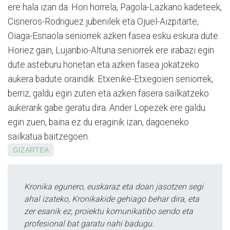
ere hala izan da. Hori horrela, Pagola-Lazkano kadeteek,
Cisneros-Rodriguez jubenilek eta Ojuel-Aizpitarte,
Oiaga-Esnaola seniorrek azken fasea esku eskura dute.
Horiez gain, Lujanbio-Altuna seniorrek ere irabazi egin
dute asteburu honetan eta azken fasea jokatzeko
aukera badute oraindik. Etxenike-Etxegoien seniorrek,
berriz, galdu egin zuten eta azken fasera sailkatzeko
aukerarik gabe geratu dira. Ander Lopezek ere galdu
egin zuen, baina ez du eraginik izan, dagoeneko
sailkatua baitzegoen.
GIZARTEA
Kronika egunero, euskaraz eta doan jasotzen segi
ahal izateko, Kronikakide gehiago behar dira, eta
zer esanik ez, proiektu komunikatibo sendo eta
profesional bat garatu nahi badugu.