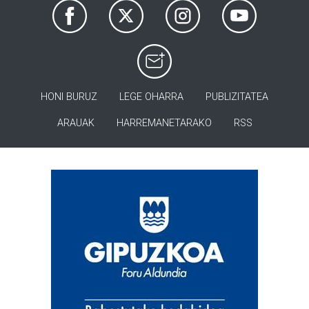
HONI BURUZ
LEGE OHARRA
PUBLIZITATEA
ARAUAK
HARREMANETARAKO
RSS