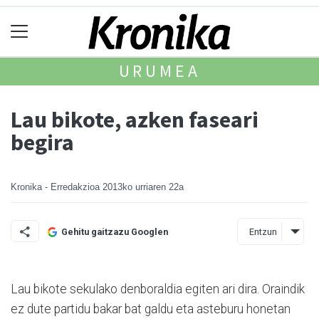
URUMEA
Lau bikote, azken faseari
begira
Kronika - Erredakzioa
2013ko urriaren 22a
Entzun
Gehitu gaitzazu Googlen
Lau bikote sekulako denboraldia egiten ari dira. Oraindik
ez dute partidu bakar bat galdu eta asteburu honetan