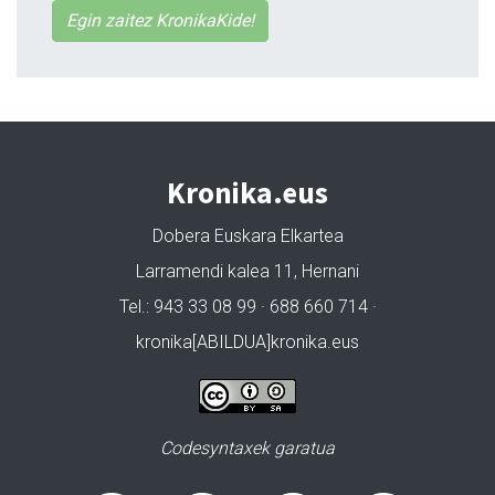
Egin zaitez KronikaKide!
Kronika.eus
Dobera Euskara Elkartea
Larramendi kalea 11, Hernani
Tel.: 943 33 08 99 · 688 660 714 ·
kronika[ABILDUA]kronika.eus
Codesyntaxek garatua