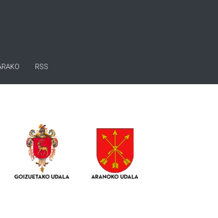
ARAKO
RSS