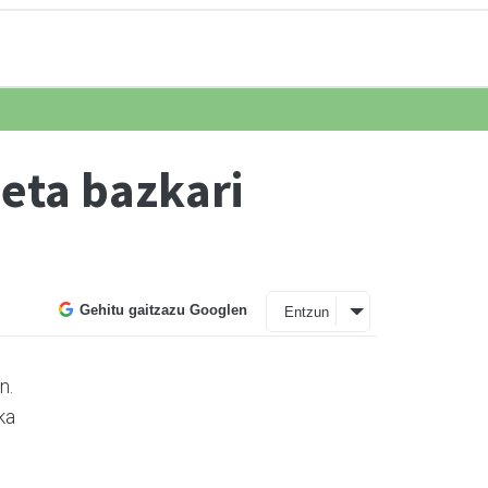
 eta bazkari
Gehitu gaitzazu Googlen
Entzun
n.
ka