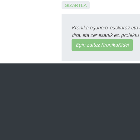
GIZARTEA
Kronika egunero, euskaraz eta 
dira, eta zer esanik ez, proiek
Egin zaitez KronikaKide!