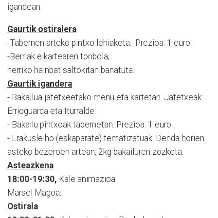
igandean.
Gaurtik ostiralera
-Tabernen arteko pintxo lehiaketa. Prezioa: 1 euro.
-Berriak elkartearen tonbola,
herriko hainbat saltokitan banatuta.
Gaurtik igandera
- Bakailua jatetxeetako menu eta kartetan. Jatetxeak:
Errioguarda eta Iturralde.
- Bakailu pintxoak tabernetan. Prezioa: 1 euro.
- Erakusleiho (eskaparate) tematizatuak. Denda horien
asteko bezeroen artean, 2kg bakailuren zozketa.
Asteazkena
18:00-19:30,
Kale animazioa:
Marsel Magoa.
Ostirala