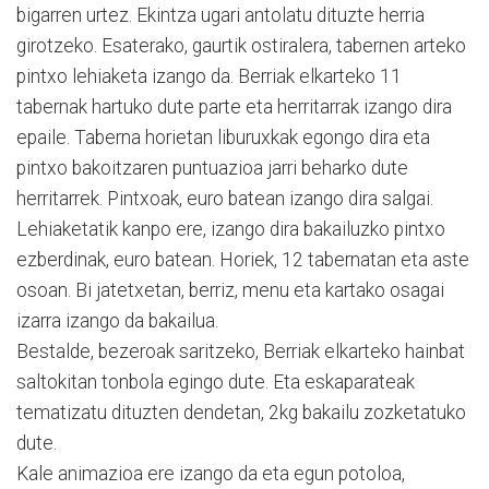
bigarren urtez. Ekintza ugari antolatu dituzte herria
girotzeko. Esaterako, gaurtik ostiralera, tabernen arteko
pintxo lehiaketa izango da. Berriak elkarteko 11
tabernak hartuko dute parte eta herritarrak izango dira
epaile. Taberna horietan liburuxkak egongo dira eta
pintxo bakoitzaren puntuazioa jarri beharko dute
herritarrek. Pintxoak, euro batean izango dira salgai.
Lehiaketatik kanpo ere, izango dira bakailuzko pintxo
ezberdinak, euro batean. Horiek, 12 tabernatan eta aste
osoan. Bi jatetxetan, berriz, menu eta kartako osagai
izarra izango da bakailua.
Bestalde, bezeroak saritzeko, Berriak elkarteko hainbat
saltokitan tonbola egingo dute. Eta eskaparateak
tematizatu dituzten dendetan, 2kg bakailu zozketatuko
dute.
Kale animazioa ere izango da eta egun potoloa,