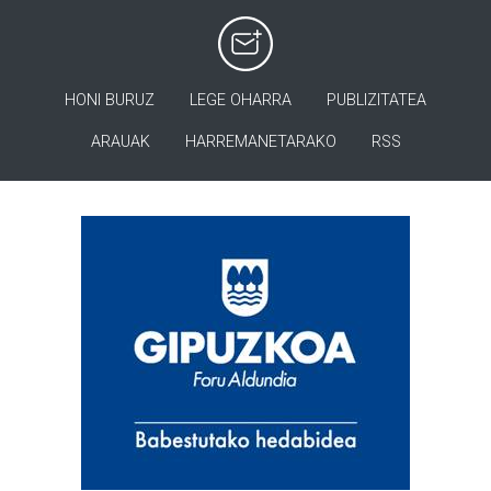
HONI BURUZ
LEGE OHARRA
PUBLIZITATEA
ARAUAK
HARREMANETARAKO
RSS