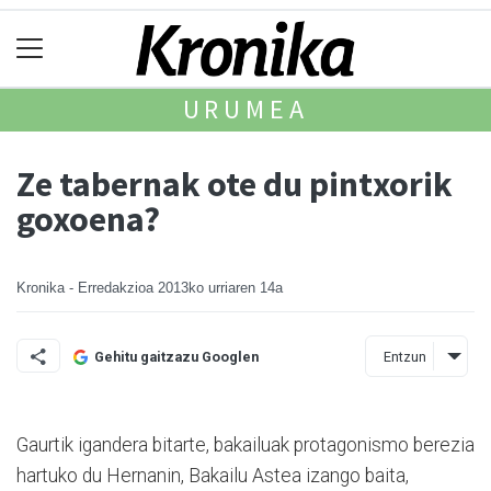
URUMEA
Ze tabernak ote du pintxorik
goxoena?
Kronika - Erredakzioa
2013ko urriaren 14a
Entzun
Gehitu gaitzazu Googlen
Gaurtik igandera bitarte, bakailuak protagonismo berezia
hartuko du Hernanin, Bakailu Astea izango baita,