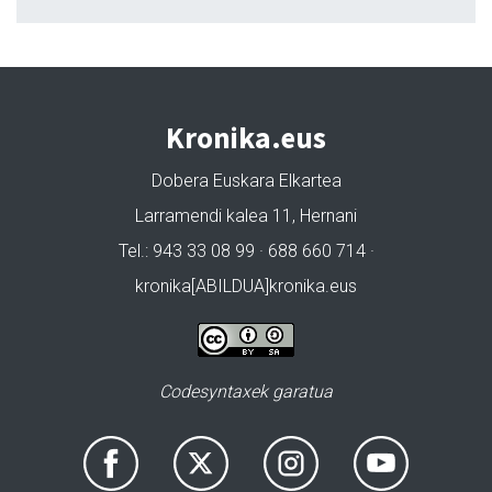
Kronika.eus
Dobera Euskara Elkartea
Larramendi kalea 11, Hernani
Tel.: 943 33 08 99 · 688 660 714 ·
kronika[ABILDUA]kronika.eus
Codesyntaxek garatua