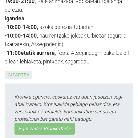
19:00-21:00,
Kale animazioa: Rockalean, txaranga
berezia.
Igandea
-10:00-14:00,
azoka berezia, Urbietan.
-10:00-14:00,
haurrentzako jokoak Urbietan (eguraldi
txarrarekin, Atsegindegin).
-11:00etatik aurrera,
festa Atsegindegin: bakailua pil-
pilean lehiaketa, pintxoak, sagardoa...
GIZARTEA
Kronika egunero, euskaraz eta doan jasotzen segi
ahal izateko, Kronikakide gehiago behar dira, eta
zer esanik ez, proiektu komunikatibo sendo eta
profesional bat garatu nahi badugu.
Egin zaitez KronikaKide!