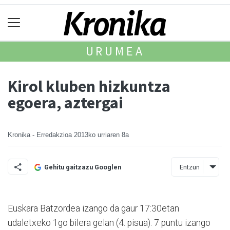
URUMEA
Kirol kluben hizkuntza
egoera, aztergai
Kronika - Erredakzioa
2013ko urriaren 8a
Entzun
Gehitu gaitzazu Googlen
Euskara Batzordea izango da gaur 17:30etan
udaletxeko 1go bilera gelan (4. pisua). 7 puntu izango