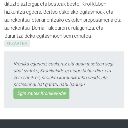
dituzte aztergai, eta besteak beste: Kirol kluben
hizkuntza egoera; Bertso eskolako egitasmoak eta
aurrekontua; etorkinentzako eskolen proposamena eta
aurrekontua; Berria Taldearen dirulaguntza; eta
Buruntzaldeko egitasmoen berri ematea.
GIZARTEA
Kronika egunero, euskaraz eta doan jasotzen segi
ahal izateko, Kronikakide gehiago behar dira, eta
zer esanik ez, proiektu komunikatibo sendo eta
profesional bat garatu nahi badugu.
Egin zaitez KronikaKide!