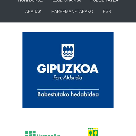
HONI BURUZ
LEGE OHARRA
PUBLIZITATEA
ARAUAK
HARREMANETARAKO
RSS