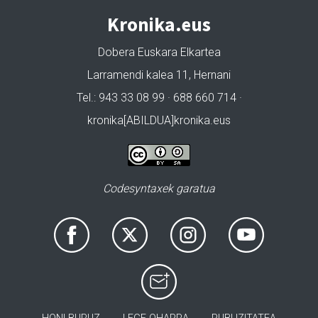
Kronika.eus
Dobera Euskara Elkartea
Larramendi kalea 11, Hernani
Tel.: 943 33 08 99 · 688 660 714 ·
kronika[ABILDUA]kronika.eus
Codesyntaxek garatua