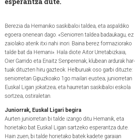
esperantza dute.
Berezia da Hernaniko saskibaloi taldea, eta aspaldiko
egoera onenean dago. «Se­nio­rren taldea badaukagu, ez
zaio­lako aterik itxi nahi inori. Baina berez formaziorako
tal­de bat da Hernani». Hala dio­te Aitor Urreta­biz­kaia,
Oier Ga­rrido eta Enaitz Sen­pe­re­nak, klubean ardurak har­
tuak dituzten hiru gazteok. Helburuak oso garbi di­tuz­te:
se­nio­rretan Gipuz­koa­ko 1go mailari eustea; juniorretan
Euskal Ligan joka­tzea; eta haurretan saskibaloi eskola
sortzea, ostiraletan.
Juniorrak, Euskal Ligari begira
Aurten juniorretan bi talde izango ditu Hernanik, eta
horietako bat Euskal Ligan sartzeko esperantza dute.
Hain zuen, bi talde horietako batek kadete ga­raian