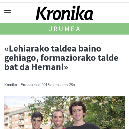
URUMEA
«Lehiarako taldea baino
gehiago, formaziorako talde
bat da Hernani»
Kronika - Erredakzioa
2013ko irailaren 28a