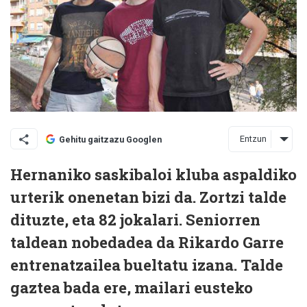
Entzun
Gehitu gaitzazu Googlen
Hernaniko saskibaloi kluba aspaldiko
urterik onenetan bizi da. Zortzi talde
dituzte, eta 82 jokalari. Seniorren
taldean nobedadea da Rikardo Garre
entrenatzailea bueltatu izana. Talde
gaztea bada ere, mailari eusteko