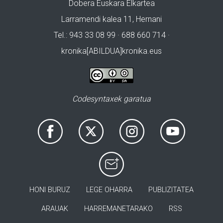
Dobera Euskara Elkartea
Larramendi kalea 11, Hernani
Tel.: 943 33 08 99 · 688 660 714 ·
kronika[ABILDUA]kronika.eus
Codesyntaxek garatua
HONI BURUZ
LEGE OHARRA
PUBLIZITATEA
ARAUAK
HARREMANETARAKO
RSS