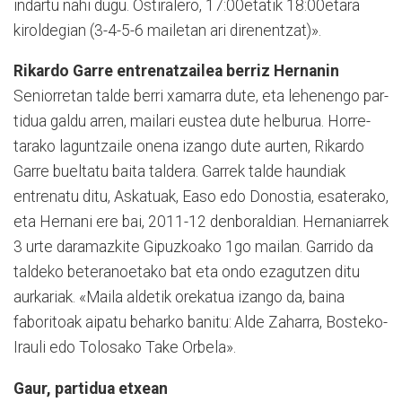
indartu nahi dugu. Ostiralero, 17:00etatik 18:00­eta­ra
kiroldegian (3-4-5-6 mailetan ari direnentzat)».
Rikardo Garre entrenatzailea berriz Hernanin
Seniorretan talde berri xa­ma­rra dute, eta lehenengo par­
tidua galdu arren, mailari eustea dute helburua. Ho­rre­
tarako la­guntzaile onena izango du­te aurten, Rikardo
Garre bueltatu baita taldera. Garrek tal­de haundiak
entre­natu ditu, Askatuak, Easo edo Donostia, esaterako,
eta Hernani ere bai, 2011-12 denboraldian. Hernaniarrek
3 urte daramazkite Gipuzkoako 1go mai­­lan. Garrido da
taldeko beteranoetako bat eta ondo ezagu­tzen ditu
aurkariak. «Maila aldetik orekatua izango da, baina
faboritoak aipatu behar­ko banitu: Alde Zaha­rra, Bos­teko-
Irauli edo To­lo­sako Take Orbela».
Gaur, partidua etxean