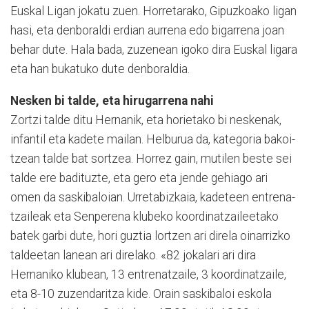
Euskal Ligan jokatu zue­n. Ho­rre­tarako, Gipuzkoako ligan
hasi, eta denboraldi erdian aurrena edo bigarrena joan
behar dute. Hala bada, zuzenean igoko dira Euskal ligara
eta han bukatuko dute denboraldia.
Nesken bi talde, eta hirugarrena nahi
Zortzi talde ditu Hernanik, eta horietako bi neskenak,
infantil eta kadete mailan. Hel­burua da, kategoria ba­koi­
tzean talde bat sortzea. Horrez gain, mutilen beste sei
talde ere badituzte, eta gero eta jende gehiago ari
omen da saskibaloian. Urre­tabizkaia, kadeteen entrena­
tzaileak eta Senperena klubeko koordinatzaileetako
batek garbi dute, hori guztia lortzen ari direla oinarrizko
taldeetan lanean ari direlako. «82 jokalari ari dira
Hernaniko klubean, 13 entrenatzaile, 3 koordinatzaile,
eta 8-10 zuzendari­tza kide. Orain saskibaloi eskola