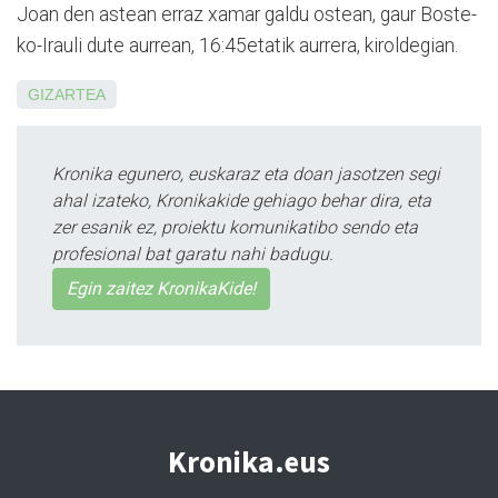
Joan den astean erraz xa­mar galdu ostean, gaur Bos­te­
ko-Irauli dute aurrean, 16:45­eta­tik aurrera, kiroldegian.
GIZARTEA
Kronika egunero, euskaraz eta doan jasotzen segi
ahal izateko, Kronikakide gehiago behar dira, eta
zer esanik ez, proiektu komunikatibo sendo eta
profesional bat garatu nahi badugu.
Egin zaitez KronikaKide!
Kronika.eus