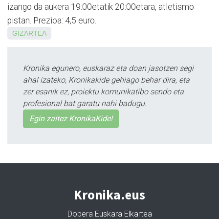
izango da aukera 19:00etatik 20:00etara, atletismo
pistan. Prezioa: 4,5 euro.
GIZARTEA
Kronika egunero, euskaraz eta doan jasotzen segi
ahal izateko, Kronikakide gehiago behar dira, eta
zer esanik ez, proiektu komunikatibo sendo eta
profesional bat garatu nahi badugu.
Egin zaitez KronikaKide!
Kronika.eus
Dobera Euskara Elkartea