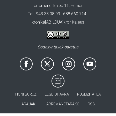
Larramendi kalea 11, Hernani
Tel.: 943 33 08 99 · 688 660 714 ·
kronika[ABILDUA]kronika.eus
Codesyntaxek garatua
HONI BURUZ
LEGE OHARRA
PUBLIZITATEA
ARAUAK
HARREMANETARAKO
RSS