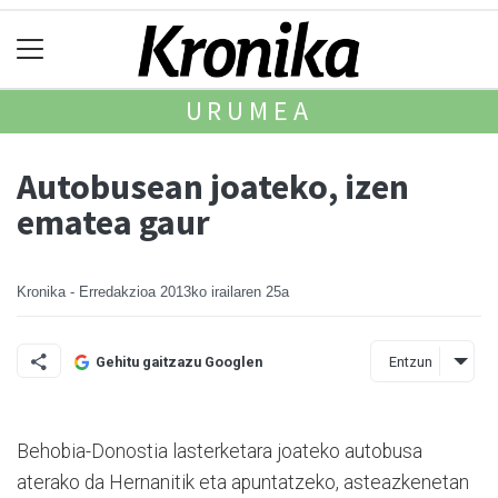
URUMEA
Autobusean joateko, izen
ematea gaur
Kronika - Erredakzioa
2013ko irailaren 25a
Entzun
Gehitu gaitzazu Googlen
Behobia-Donostia lasterketara joateko autobusa
aterako da Hernanitik eta apuntatzeko, asteazkenetan