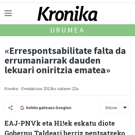
URUMEA
«Errespontsabilitate falta da
errumaniarrak dauden
lekuari oniritzia ematea»
Kronika - Erredakzioa
2013ko irailaren 22a
Entzun
Gehitu gaitzazu Googlen
EAJ-PNVk eta H1!ek eskatu diote
Gobernu Taldeari berriz pentsatzeko