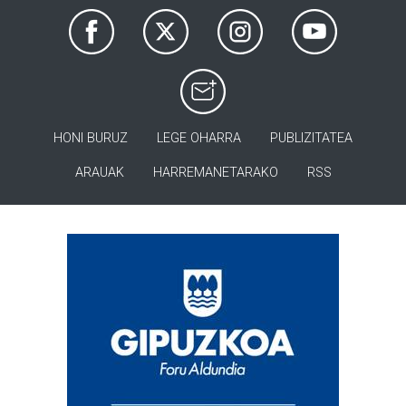
HONI BURUZ
LEGE OHARRA
PUBLIZITATEA
ARAUAK
HARREMANETARAKO
RSS