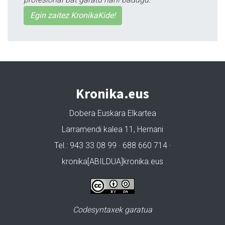
Egin zaitez KronikaKide!
Kronika.eus
Dobera Euskara Elkartea
Larramendi kalea 11, Hernani
Tel.: 943 33 08 99 · 688 660 714 ·
kronika[ABILDUA]kronika.eus
Codesyntaxek garatua