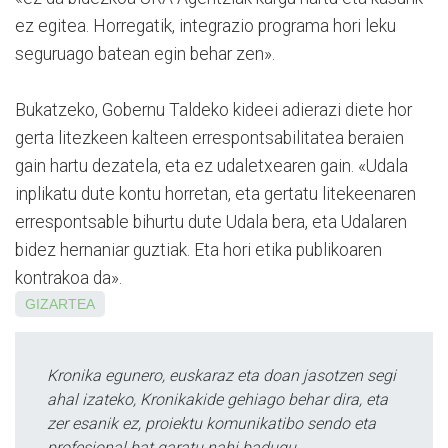
ez egitea. Horregatik, integrazio programa hori leku
seguruago batean egin behar zen».
Bukatzeko, Gobernu Tal­deko kideei adierazi diete hor
gerta litezkeen kalteen erres­­pon­tsa­bilitatea beraien
gain hartu dezatela, eta ez udale­txearen gain. «Udala
inplikatu dute kontu ho­rretan, eta gertatu litekeenaren
erres­pon­tsable bihurtu dute Udala bera, eta Udalaren
bidez hernaniar guztiak. Eta hori etika publikoaren
kontrakoa da».
GIZARTEA
Kronika egunero, euskaraz eta doan jasotzen segi
ahal izateko, Kronikakide gehiago behar dira, eta
zer esanik ez, proiektu komunikatibo sendo eta
profesional bat garatu nahi badugu.