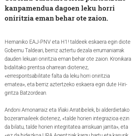
kanpamendua dagoen leku horri
oniritzia eman behar ote zaion.
Hernaniko EAJ-PNV eta H1! taldeek eskaera egin diote
Gobernu Taldeari, be­rriz az­tertu dezala errumaniarrak
dau­den lekuari oniritzia eman behar ote zaion. Kronikara
bidalitako prentsa oharrean diotenez,
«errespontsabilitate falta da leku horri oniritzia
ematea», eta berriz aztertzeko eskaera egin dute Hi­ri­
gintza Batzordean.
Andoni Amonarraiz eta Iñaki Arratibelek, bi alderdietako
bozeramaileek diotenez, «talde horien integrazioa ezin
da bilatu, talde horien integritatea arriskuan jarrita», eta
«ez da bidezkoa URA Agen­tziak kargu hartu eta kasurik