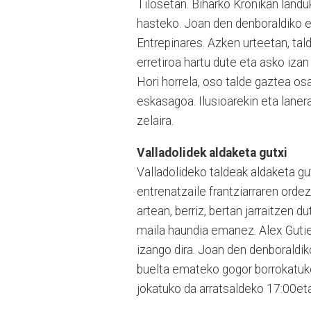
Tilosetan. Biharko Kronikan landuk
hasteko. Joan den denboraldiko 
Entrepinares. Azken urteetan, tald
erretiroa hartu dute eta asko izan
Hori horrela, oso tal­de gaztea os
eskasagoa. Ilu­sioa­rekin eta lane
zelaira.
Valladolidek aldaketa gutxi
Valladolideko taldeak aldaketa gut
entrenatzaile frantziarraren orde
artean, berriz, bertan jarraitzen du
maila haundia emanez. Alex Gutier
izango dira. Joan den denboraldik
buelta emateko gogor borrokatuko
jokatuko da arratsaldeko 17:00etat