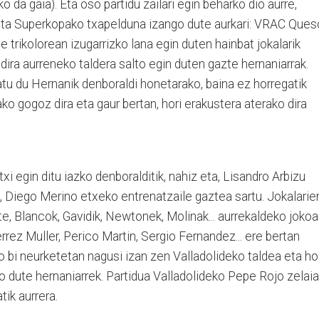
o da gaia). Eta oso partidu zailari egin beharko dio aurre,
eta Superkopako txapelduna izango dute aurkari: VRAC Que
e trikolorean izugarrizko lana egin duten hainbat jokalarik
 dira aurreneko taldera salto egin duten gazte hernaniarrak.
atu du Her­nanik denboraldi honetarako, baina ez horregatik
rako gogoz dira eta gaur bertan, hori erakustera aterako dira
xi egin ditu iazko denboralditik, nahiz eta, Lisandro Arbizu
z, Diego Merino etxeko entrenatzaile gaztea sartu. Jokalarie
te, Blan­cok, Gavidik, Newtonek, Moli­nak... aurrekaldeko jokoa­
rez Muller, Perico Martin, Sergio Fernan­dez... ere bertan
o bi neurketetan nagusi izan zen Valladolideko taldea eta hor
 dute hernaniarrek. Partidua Valladolideko Pepe Rojo zelai
ik aurrera.