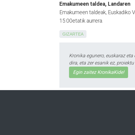
Emakumeen taldea, Landaren
Emakumeen taldeak, Euska­diko VI
15:00etatik aurrera.
GIZARTEA
Kronika egunero, euskaraz eta 
dira, eta zer esanik ez, proiek
Egin zaitez KronikaKide!