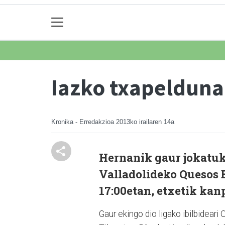
Iazko txapelduna
Kronika - Erredakzioa
2013ko irailaren 14a
Hernanik gaur jokatuk
Valladolideko Quesos 
17:00etan, etxetik kan
Gaur ekingo dio ligako ibilbidear