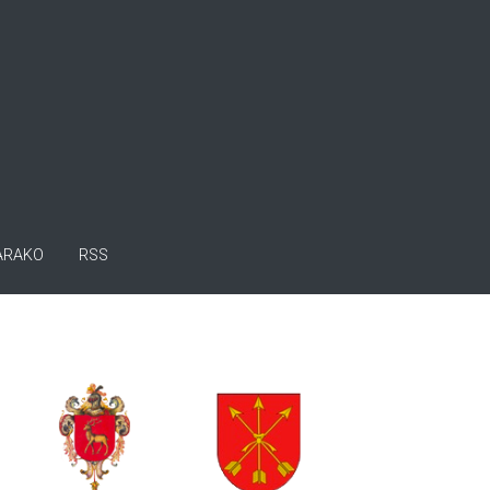
ARAKO
RSS