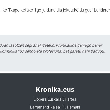
Iko Txapelketako 1go jardunaldia jokatuko du gaur Landaren
doan jasotzen segi ahal izateko, Kronikakide gehiago behar
tu komunikatibo sendo eta profesional bat garatu nahi badugu.
Kronika.eus
Dobera Euskara Elkartea
Larramendi kalea 11, Hernani