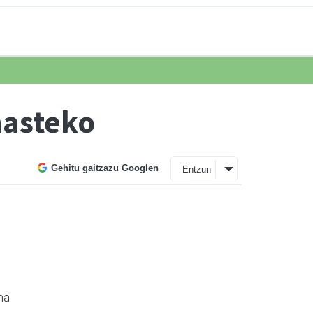
hasteko
Gehitu gaitzazu Googlen
Entzun
na