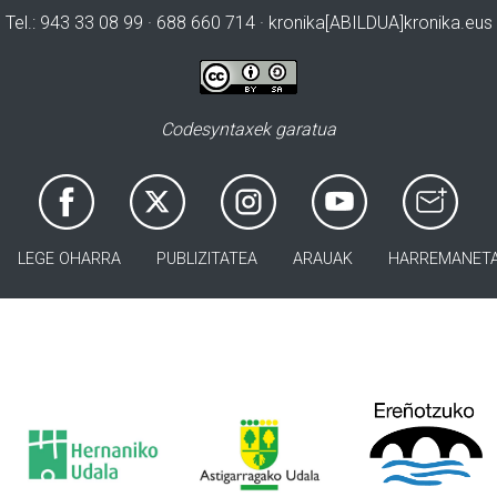
Tel.: 943 33 08 99 · 688 660 714 · kronika[ABILDUA]kronika.eus
Codesyntaxek garatua
LEGE OHARRA
PUBLIZITATEA
ARAUAK
HARREMANET