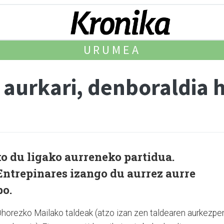
URUMEA
 aurkari, denboraldia 
o du ligako aurreneko partidua.
Entrepinares izango du aurrez aurre
po.
i Ohorezko Mailako taldeak (atzo izan zen taldearen aurkezpe