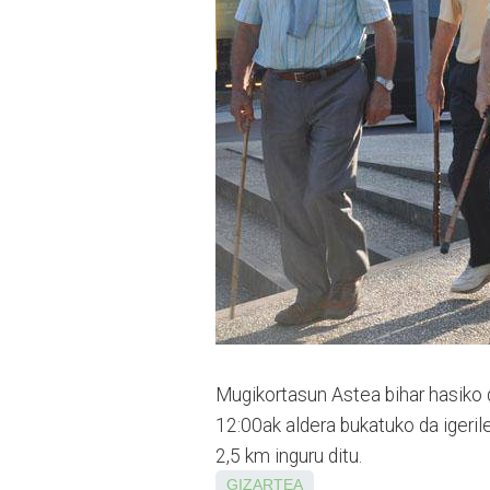
Mugikortasun Astea bihar hasiko d
12:00ak aldera bukatuko da igerilek
2,5 km inguru ditu.
GIZARTEA