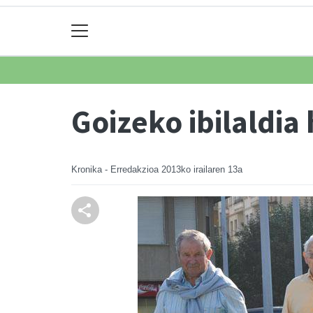
Goizeko ibilaldia 
Kronika - Erredakzioa
2013ko irailaren 13a