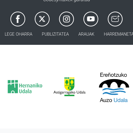
LEGE OHARRA
PUBLIZITATEA
ARAUAK
HARREMANET