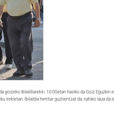
a goizeko ibilaldiarekin. 10:00etan hasiko da Goiz Eguzkin e
u irekietan. Ibilaldia herritar guztientzat da, nahiko laua da 