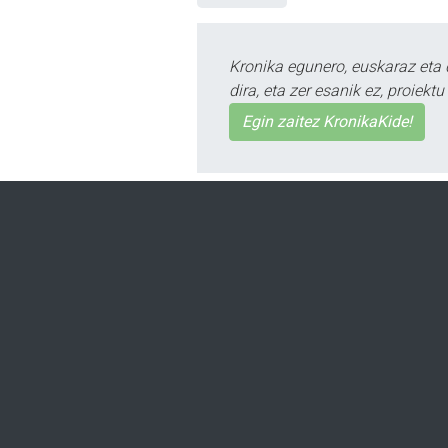
Kronika egunero, euskaraz eta 
dira, eta zer esanik ez, proiek
Egin zaitez KronikaKide!