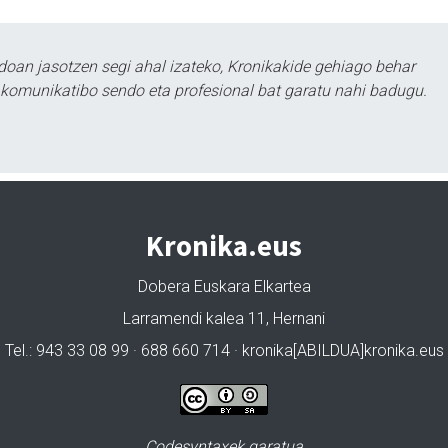
doan jasotzen segi ahal izateko, Kronikakide gehiago behar
tu komunikatibo sendo eta profesional bat garatu nahi badugu.
Kronika.eus
Dobera Euskara Elkartea
Larramendi kalea 11, Hernani
Tel.: 943 33 08 99 · 688 660 714 · kronika[ABILDUA]kronika.eus
Codesyntaxek garatua