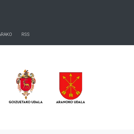
ARAKO
RSS