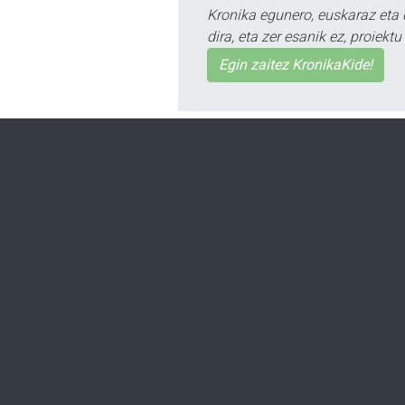
Kronika egunero, euskaraz eta 
dira, eta zer esanik ez, proiek
Egin zaitez KronikaKide!