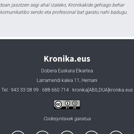
doan jasotzen segi ahal izateko, Kronikakide gehiago behar
tu komunikatibo sendo eta profesional bat garatu nahi badugu.
Kronika.eus
Dobera Euskara Elkartea
Larramendi kalea 11, Hernani
Tel.: 943 33 08 99 · 688 660 714 · kronika[ABILDUA]kronika.eus
Codesyntaxek garatua