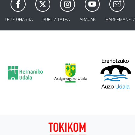
LEGE OHARRA
PUBLIZITATEA
ARAUAK
HARREMANET