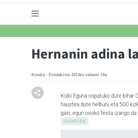
Hernanin adina la
Kronika - Erredakzioa
2013ko irailaren 14a
Kizki Eguna ospatuko dute bihar D
haustea dute helburu eta 500 kizki
gain, egun osoko festa izango da e
GIZARTEA