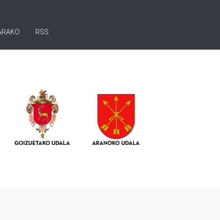
ARAKO
RSS