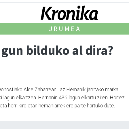
URUMEA
gun bilduko al dira?
onostiako Alde Zaharrean. Iaz Her­nanik jarritako marka
 lagun elkar­tzea. Hernanin 436 lagun elkartu ziren. Horrez
ta herri kiroletan hernaniarrek ere parte hartuko dute.