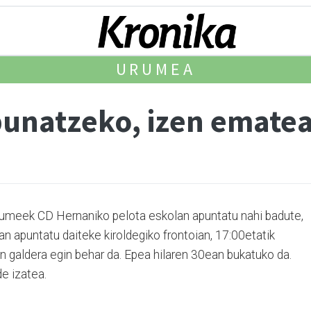
URUMEA
punatzeko, izen emate
 umeek CD Hernaniko pelota eskolan apuntatu nahi badute,
an apuntatu daiteke kiroldegiko frontoian, 17:00etatik
n galdera egin behar da. Epea hilaren 30ean bukatuko da.
e izatea.