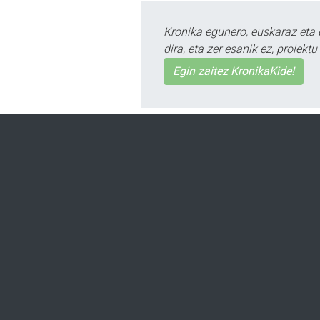
Kronika egunero, euskaraz eta 
dira, eta zer esanik ez, proiek
Egin zaitez KronikaKide!