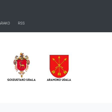
ARAKO
RSS