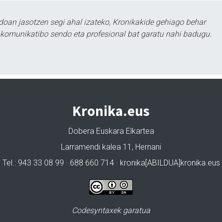
doan jasotzen segi ahal izateko, Kronikakide gehiago behar
tu komunikatibo sendo eta profesional bat garatu nahi badugu.
Kronika.eus
Dobera Euskara Elkartea
Larramendi kalea 11, Hernani
Tel.: 943 33 08 99 · 688 660 714 · kronika[ABILDUA]kronika.eus
Codesyntaxek garatua