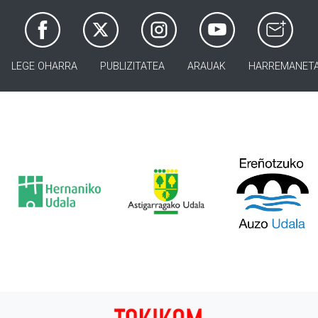
LEGE OHARRA
PUBLIZITATEA
ARAUAK
HARREMANET