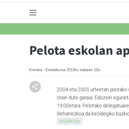
Pelota eskolan a
Kronika - Erredakzioa
2013ko irailaren 10a
2004 eta 2005 urteetan jaiotako
orain dute garaia. Edozein egunet
19:00etara. Pelotako delegatuare
Beharrezkoa da kiroldegiko bazkid
GIZARTEA