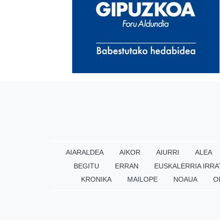
AIARALDEA
AIKOR
AIURRI
ALEA
BEGITU
ERRAN
EUSKALERRIA IRRA
KRONIKA
MAILOPE
NOAUA
O