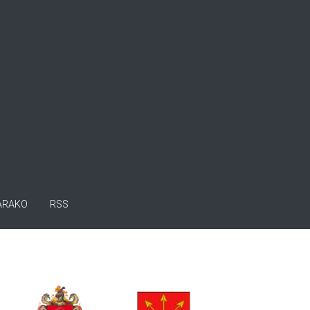
ARAKO
RSS