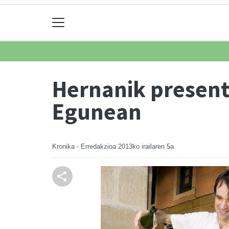
Hernanik present
Egunean
Kronika - Erredakzioa
2013ko irailaren 5a