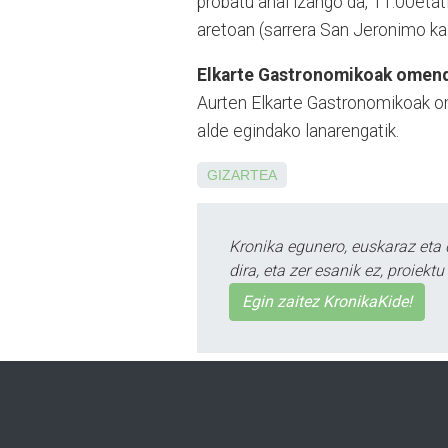
probatu ahal izango da, 11:00etati
aretoan (sarrera San Jero­nimo kal
Elkarte Gastronomikoak omend
Aurten Elkarte Gastrono­mi­koak
alde egindako lanarengatik.
GIZARTEA
Kronika egunero, euskaraz eta 
dira, eta zer esanik ez, proiek
Egin zaitez KronikaKide!