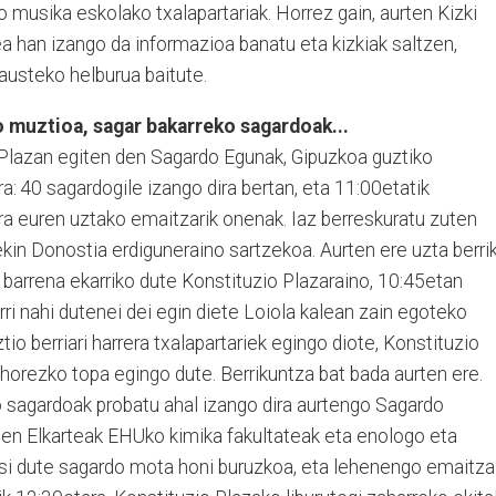
o musika eskolako txalapartariak. Ho­rrez gain, aurten Kizki
ea han izango da informazioa banatu eta kizkiak saltzen,
austeko helburua baitute.
o muztioa, sagar bakarreko sagardoak...
Plazan egiten den Sagardo Egunak, Gipuzkoa guztiko
ra: 40 sagardogile izango dira bertan, eta 11:00etatik
ra euren uztako emaitzarik onenak. Iaz berreskuratu zuten
rekin Donostia erdiguneraino sartzekoa. Aurten ere uzta be­rri
barrena ekarriko dute Konstituzio Plazaraino, 10:45e­tan
orri nahi dutenei dei egin diete Loiola kalean zain egoteko
tio berriari harrera txalapartariek egingo diote, Konstituzio
ohorezko topa egingo dute. Berrikuntza bat bada aurten ere.
 sagardoak probatu ahal izango dira aurtengo Sagardo
en Elkarte­ak EHUko kimika fakultateak eta enologo eta
hasi dute sagardo mota honi buruzkoa, eta lehenengo emaitza