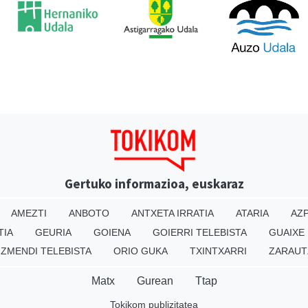
Gertuko informazioa, euskaraz
AMEZTI
ANBOTO
ANTXETA IRRATIA
ATARIA
AZP
TIA
GEURIA
GOIENA
GOIERRI TELEBISTA
GUAIXE
IZMENDI TELEBISTA
ORIO GUKA
TXINTXARRI
ZARAUT
Matx
Gurean
Ttap
Tokikom publizitatea