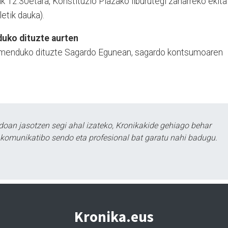
k 12:30­etara, Konstituzio Pla­zako liburutegi zaharreko ekita
etik dauka).
uko dituzte aurten
 omenduko dituzte Sagardo Egunean, sagardo kontsumoaren
doan jasotzen segi ahal izateko, Kronikakide gehiago behar
tu komunikatibo sendo eta profesional bat garatu nahi badugu.
Kronika.eus