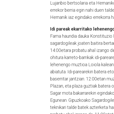
Lujanbio ber­tsolaria eta Hernanik
errekor berria egin nahi duen tald
Hernanik iaz egindako errekorra h
Idi pareak ekarritako leheneng
Fama haundia dauka Kons­tituzio 
sagardogileak joaten baitira berta
14:00etara probatu ahal izango di
ohitura karreto-barrikak idi-parea
lehenengo muztioa Loio­la kalean 
abiatuta. Idi-parearekin batera et
baserritar jantzian. 12:00etan muz
Plazan, eta plaza guztiak batera 
Sagar mota bakarrarekin egindako
Egunean. Gipuz­koako Sagardogile
teknikari talde batek azterketa 