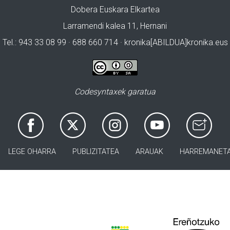
Dobera Euskara Elkartea
Larramendi kalea 11, Hernani
Tel.: 943 33 08 99 · 688 660 714 · kronika[ABILDUA]kronika.eus
Codesyntaxek garatua
LEGE OHARRA
PUBLIZITATEA
ARAUAK
HARREMANET