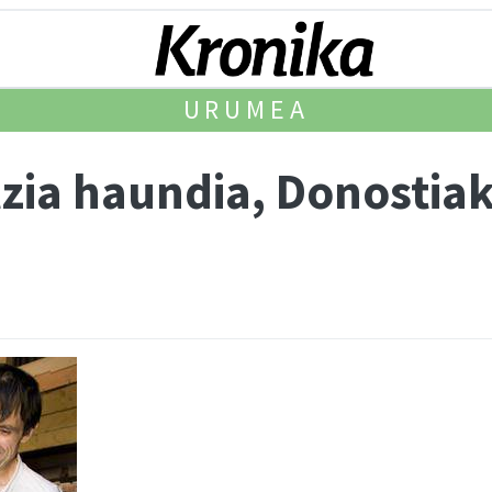
URUMEA
zia haundia, Donostia