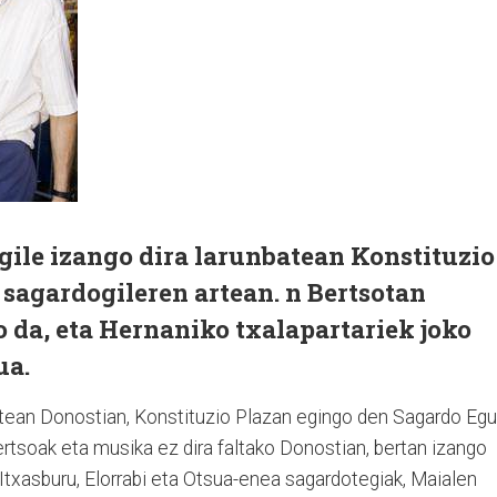
gile izango dira larunbatean Konstituzio
sagardogileren artean. n Bertsotan
 da, eta Hernaniko txalapartariek joko
ua.
nbatean Donostian, Konstituzio Plazan egingo den Sagardo Eg
rtsoak eta musika ez dira faltako Donostian, bertan izango
rro, Itxasburu, Elorrabi eta Otsua-enea sagardotegiak, Maialen