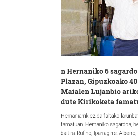
n Hernaniko 6 sagardo
Plazan, Gipuzkoako 40 
Maialen Lujanbio ariko
dute Kirikoketa famat
Hernaniarrik ez da fal­ta­ko laru
famatuan. Hernaniko sagardoa, be
baiti­ra: Rufino, Iparragirre, Albe