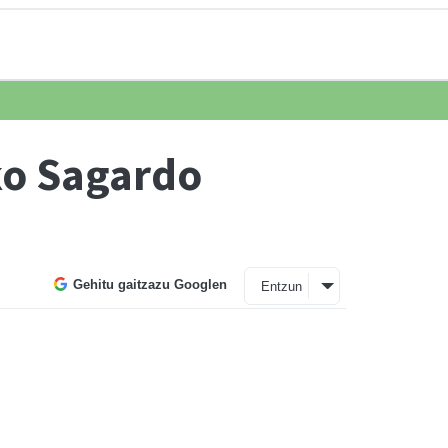
ko Sagardo
Gehitu gaitzazu Googlen
Entzun