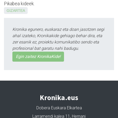
Pikabea kideek.
GIZARTEA
Kronika egunero, euskaraz eta doan jasotzen segi
ahal izateko, Kronikakide gehiago behar dira, eta
zer esanik ez, proiektu komunikatibo sendo eta
profesional bat garatu nahi badugu.
Egin zaitez KronikaKide!
Kronika.eus
Dobera Euskara Elkartea
Larramendi kalea 11, Hernani