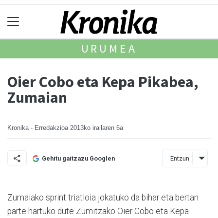
URUMEA
Oier Cobo eta Kepa Pikabea,
Zumaian
Kronika - Erredakzioa
2013ko irailaren 6a
Entzun
Gehitu gaitzazu Googlen
Zumaiako sprint triatloia jokatuko da bihar eta bertan
parte hartuko dute Zumitzako Oier Cobo eta Kepa