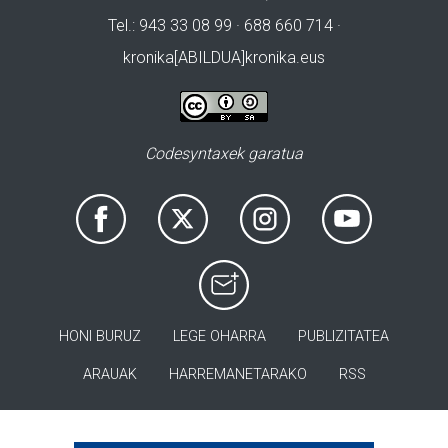
Tel.: 943 33 08 99 · 688 660 714 ·
kronika[ABILDUA]kronika.eus
Codesyntaxek garatua
HONI BURUZ
LEGE OHARRA
PUBLIZITATEA
ARAUAK
HARREMANETARAKO
RSS