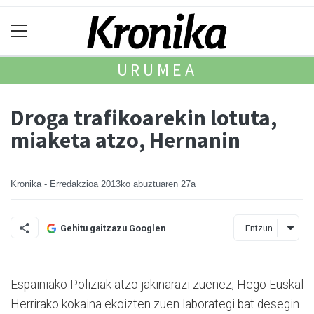
URUMEA
Droga trafikoarekin lotuta,
miaketa atzo, Hernanin
Kronika - Erredakzioa
2013ko abuztuaren 27a
Entzun
Gehitu gaitzazu Googlen
Espainiako Poliziak atzo jakinarazi zuenez, Hego Euskal
Herrirako kokaina ekoizten zuen laborategi bat desegin