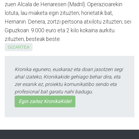
zuen Alcala de Henaresen (Madril). Operazioarekin
lotuta, lau miaketa egin zituzten; horietatik bat,
Hernanin. Denera, zortzi pertsona atxilotu zituzten; sei
Gipuzkoan. 9.000 euro eta 2 kilo kokaina aurkitu
zituzten, besteak beste.
GIZARTEA
Kronika egunero, euskaraz eta doan jasotzen segi
ahal izateko, Kronikakide gehiago behar dira, eta
zer esanik ez, proiektu komunikatibo sendo eta
profesional bat garatu nahi badugu.
Egin zaitez KronikaKide!