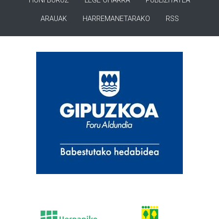
HONI BURUZ
LEGE OHARRA
PUBLIZITATEA
ARAUAK
HARREMANETARAKO
RSS