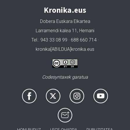
Kronika.eus
Dobera Euskara Elkartea
Larramendi kalea 11, Hernani
Tel.: 943 33 08 99 · 688 660 714 ·
kronika[ABILDUA]kronika.eus
Codesyntaxek garatua