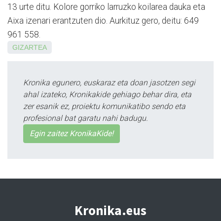
13 urte ditu. Kolore gorriko larruzko koilarea dauka eta
Aixa izenari erantzuten dio. Aurkituz gero, deitu: 649
961 558.
GIZARTEA
Kronika egunero, euskaraz eta doan jasotzen segi
ahal izateko, Kronikakide gehiago behar dira, eta
zer esanik ez, proiektu komunikatibo sendo eta
profesional bat garatu nahi badugu.
Egin zaitez KronikaKide!
Kronika.eus