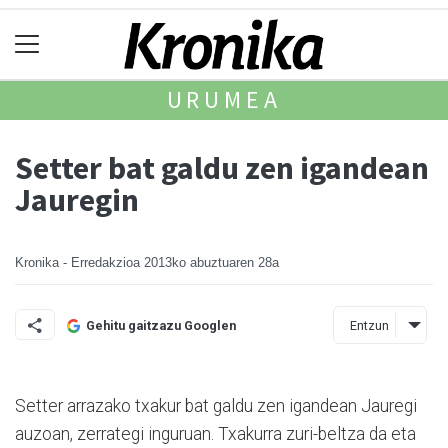
URUMEA
Setter bat galdu zen igandean
Jauregin
Kronika - Erredakzioa
2013ko abuztuaren 28a
Entzun
Gehitu gaitzazu Googlen
Setter arrazako txakur bat galdu zen igandean Jauregi
auzoan, zerrategi inguruan. Txakurra zuri-beltza da eta