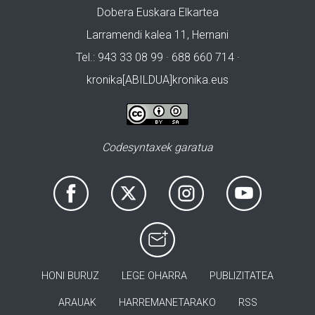
Dobera Euskara Elkartea
Larramendi kalea 11, Hernani
Tel.: 943 33 08 99 · 688 660 714 ·
kronika[ABILDUA]kronika.eus
Codesyntaxek garatua
HONI BURUZ
LEGE OHARRA
PUBLIZITATEA
ARAUAK
HARREMANETARAKO
RSS