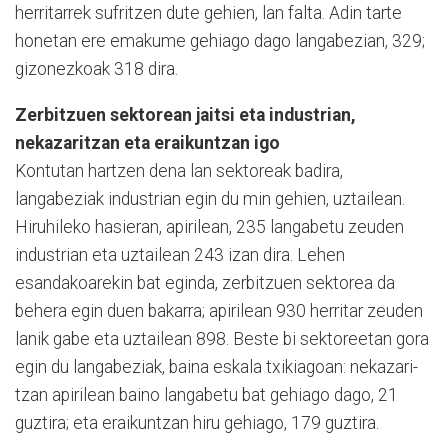
herritarrek sufritzen dute gehien, lan falta. Adin tarte
honetan ere emakume gehiago dago langabezian, 329;
gizonezkoak 318 dira.
Zerbitzuen sektorean jaitsi eta industrian,
nekazaritzan eta eraikuntzan igo
Kontutan hartzen dena lan sektoreak badira,
langabeziak industrian egin du min gehien, uztailean.
Hiruhileko hasieran, apirilean, 235 langabetu zeuden
industrian eta uztailean 243 izan dira. Lehen
esandakoarekin bat eginda, zerbitzuen sektorea da
behera egin duen bakarra; apirilean 930 herritar zeuden
lanik gabe eta uztailean 898. Beste bi sektoreetan gora
egin du langabeziak, baina eskala txikiagoan: nekazari­
tzan apirilean baino langabetu bat gehiago dago, 21
guztira; eta eraikuntzan hiru gehiago, 179 guztira.