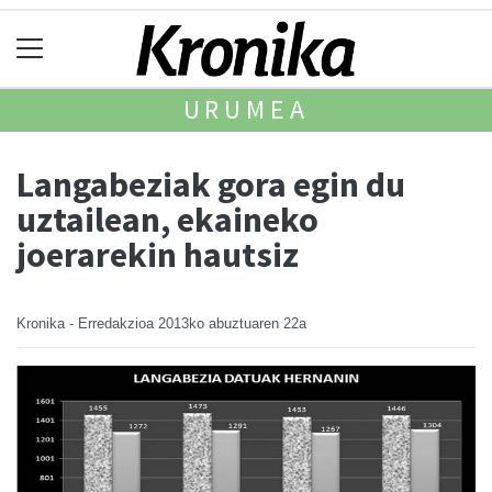
URUMEA
Langabeziak gora egin du
uztailean, ekaineko
joerarekin hautsiz
Kronika - Erredakzioa
2013ko abuztuaren 22a