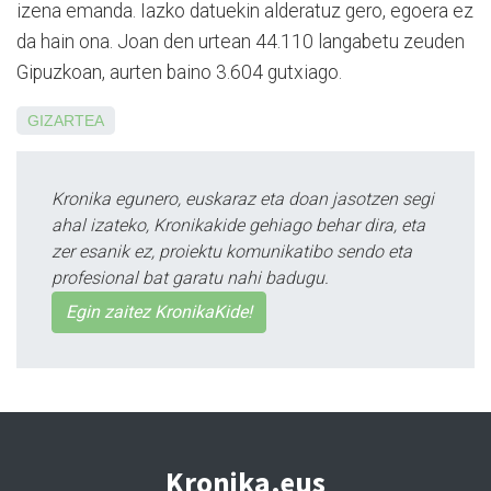
izena emanda. Iazko datuekin al­deratuz gero, egoera ez
da hain ona. Joan den urtean 44.110 langabetu zeuden
Gipuz­koan, aurten bai­no 3.604 gutxiago.
GIZARTEA
Kronika egunero, euskaraz eta doan jasotzen segi
ahal izateko, Kronikakide gehiago behar dira, eta
zer esanik ez, proiektu komunikatibo sendo eta
profesional bat garatu nahi badugu.
Egin zaitez KronikaKide!
Kronika.eus