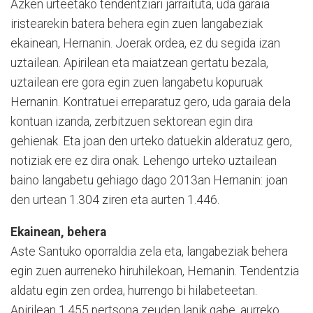
Azken urteetako tenden­tziari jarraituta, uda garaia
iristearekin batera behera egin zuen langabeziak
ekainean, Her­nanin. Joerak or­dea, ez du segida izan
uztailean. Api­rilean eta maiatzean gertatu bezala,
uztailean ere gora egin zuen langabetu kopuruak
Hernanin. Kontra­tuei erreparatuz gero, uda garaia dela
kontuan izanda, zerbitzuen sektorean egin dira
gehienak. Eta joan den urteko datuekin alderatuz gero,
notiziak ere ez dira onak. Lehengo urteko uztailean
baino langabetu ge­hiago dago 2013an Hernanin: joan
den urtean 1.304 ziren eta aurten 1.446.
Ekainean, behera
Aste Santuko oporraldia zela eta, langabeziak behera
egin zuen aurreneko hiruhilekoan, Hernanin. Tendentzia
al­da­­tu egin zen ordea, hu­rren­go bi hilabeteetan.
Apirilean 1.455 pertsona zeuden lanik gabe, aurreko