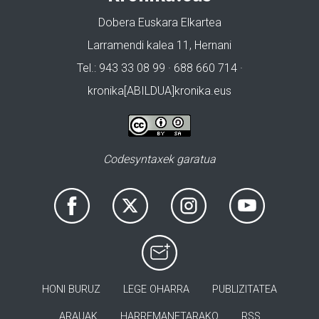
Dobera Euskara Elkartea
Larramendi kalea 11, Hernani
Tel.: 943 33 08 99 · 688 660 714 ·
kronika[ABILDUA]kronika.eus
Codesyntaxek garatua
HONI BURUZ
LEGE OHARRA
PUBLIZITATEA
ARAUAK
HARREMANETARAKO
RSS