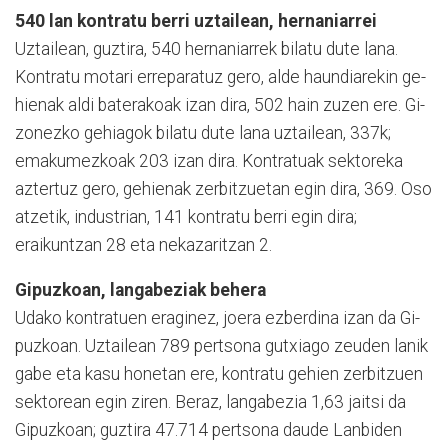
540 lan kontratu berri uztailean, hernaniarrei
Uztailean, guztira, 540 hernaniarrek bilatu dute lana.
Kontratu motari erreparatuz gero, alde haundiarekin ge­
hienak aldi baterakoak izan dira, 502 hain zuzen ere. Gi­
zonezko gehiagok bilatu dute lana uztailean, 337k;
emakumezkoak 203 izan di­ra. Kontratuak sektoreka
aztertuz gero, gehienak zerbitzuetan egin dira, 369. Oso
atzetik, industrian, 141 kontratu berri egin dira;
eraikuntzan 28 eta ­nekazaritzan 2.
Gipuzkoan, langabeziak behera
Udako kontratuen eraginez, joera ezberdina izan da Gi­
puzkoan. Uztailean 789 pertsona gutxiago zeu­den lanik
gabe eta kasu honetan ere, kontratu ge­hien zerbi­tzuen
sektorean egin ziren. Beraz, langabezia 1,63 jaitsi da
Gipuzkoan; guztira 47.714 pertsona dau­de Lanbiden