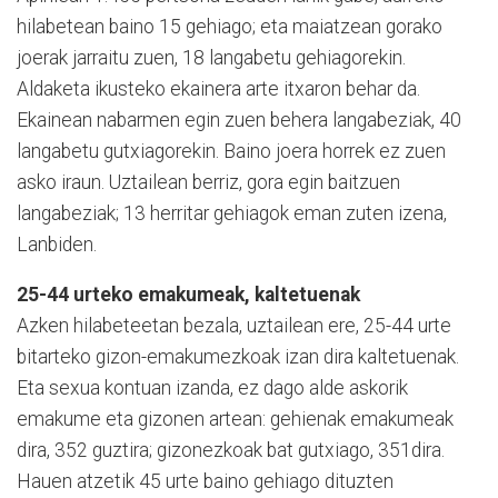
hilabetean baino 15 gehiago; eta maiatzean gorako
joerak jarraitu zuen, 18 langabetu gehiagorekin.
Aldaketa ikusteko ekainera arte itxaron behar da.
Ekainean nabarmen egin zuen behera langabeziak, 40
langabetu gutxiagorekin. Baino joera horrek ez zuen
asko iraun. Uztailean berriz, gora egin baitzuen
langabeziak; 13 herritar gehiagok eman zuten izena,
Lanbiden.
25-44 urteko emakumeak, kaltetuenak
Azken hilabeteetan bezala, uztailean ere, 25-44 urte
bitarteko gizon-emakumezkoak izan dira kaltetuenak.
Eta sexua kontuan izanda, ez dago alde askorik
emakume eta gizonen artean: gehienak emakumeak
dira, 352 guztira; gizonezkoak bat gutxiago, 351dira.
Hauen atzetik 45 urte baino gehiago dituzten