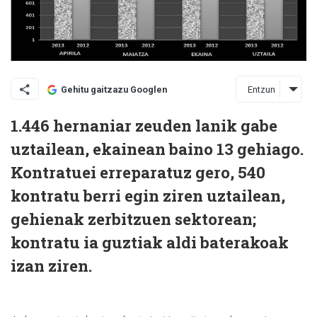
Entzun
Gehitu gaitzazu Googlen
1.446 hernaniar zeuden lanik gabe
uztailean, ekainean baino 13 gehiago.
Kontratuei erreparatuz gero, 540
kontratu berri egin ziren uztailean,
gehienak zerbitzuen sektorean;
kontratu ia guztiak aldi baterakoak
izan ziren.