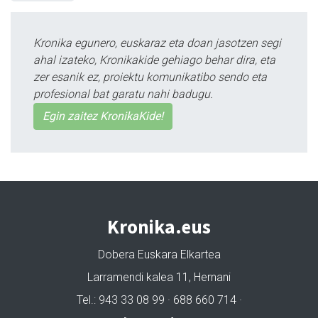
Kronika egunero, euskaraz eta doan jasotzen segi
ahal izateko, Kronikakide gehiago behar dira, eta
zer esanik ez, proiektu komunikatibo sendo eta
profesional bat garatu nahi badugu.
Egin zaitez KronikaKide!
Kronika.eus
Dobera Euskara Elkartea
Larramendi kalea 11, Hernani
Tel.: 943 33 08 99 · 688 660 714 ·