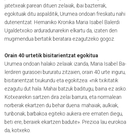
jatetxeak parean dituen zelaiak, ibai bazterrak,
egokituak ditu aspalditik, Urumea ondoan freskatu nahi
dutenentzat. Hernaniko Kronika Maria Isabel Balerdi
Ugaldetxoko arduradunarekin elkartu da, izaten den
mugimendua bertatik beratara ezagutzeko gogoz.
Orain 40 urtetik bisitarientzat egokitua
Urumea ondoan halako ze­laiak izanda, Maria Isabel Ba­
lerdiren gurasoei bururatu zitzaien, orain 40 urte inguru,
bisitarientzat txukundu eta egokitzea: «nik txikitatik
ezagutu dut hala. Mahai batzuk baditugu, baina ez asko.
Ko­txearekin sartzen dira zelai ba­rrura, eta normalean
norberak ekartzen du behar duena: mahaiak, aulkiak,
tunbonak; barbakoa egiteko aukera ere ematen diegu,
beti ere, be­raiek ekartzen badute». Pre­zioa lau eurokoa
da, kotxeko.