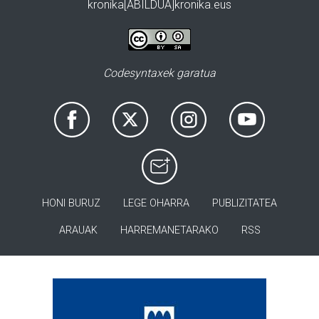
kronika[ABILDUA]kronika.eus
Codesyntaxek garatua
HONI BURUZ
LEGE OHARRA
PUBLIZITATEA
ARAUAK
HARREMANETARAKO
RSS