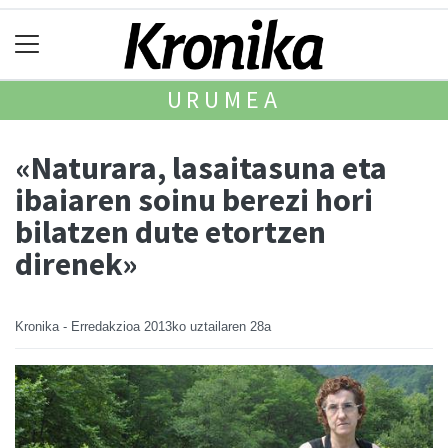
URUMEA
«Naturara, lasaitasuna eta
ibaiaren soinu berezi hori
bilatzen dute etortzen
direnek»
Kronika - Erredakzioa
2013ko uztailaren 28a