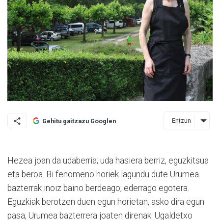
Entzun
Gehitu gaitzazu Googlen
Hezea joan da udaberria; uda hasiera berriz, eguzki­tsua
eta beroa. Bi fenomeno horiek lagundu dute Uru­mea
bazterrak inoiz baino berdeago, ederrago egotera.
Eguzkiak berotzen duen egun horietan, asko dira egun
pasa, Urumea bazterrera joaten direnak. Ugaldetxo