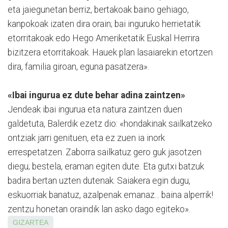
eta jaiegunetan berriz, bertakoak baino gehiago,
kanpokoak izaten dira orain; bai inguruko herrietatik
etorritakoak edo Hego Ameriketatik Euskal Herrira
bizitzera etorritakoak. Hauek plan lasaiarekin etortzen
dira, familia giroan, eguna pasatzera».
«Ibai ingurua ez dute behar adina zaintzen»
Jendeak ibai ingurua eta natura zaintzen duen
galdetuta, Balerdik ezetz dio: «hon­dakinak sailkatzeko
on­tziak jarri genituen, eta ez zuen ia inork
errespetatzen. Zaborra sailkatuz gero guk jasotzen
diegu; bestela, eraman egiten dute. Eta gutxi batzuk
badira bertan uzten dutenak. Saiakera egin dugu,
eskuorriak banatuz, azalpenak emanaz... baina alperrik!
zentzu honetan oraindik lan asko dago egiteko».
GIZARTEA