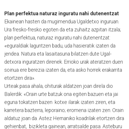
Plan perfektua naturaz inguratu nahi dutenentzat
Ekainean hasten da mu­gi­men­dua Ugaldetxo inguruan.
Ura fresko-fresko egoten da eta zuhaitz azpitan itzala;
plan perfektua, naturaz inguratu nahi dutenen­tzat:
«eguraldiak laguntzen ba­du, uda hasieratik izaten da
jendea. Natura eta lasaitasuna bilatzen dute Ugal­
detxora inguratzen direnek. Errioko urak ateratzen duen
soinua ere berezia izaten da, eta asko horrek erakarrita
etortzen dira».
Urteak pasa ahala, ohiturak aldatzen joan direla dio
Balerdik: «Orain urte batzuk ona egiten bazuen eta jai
eguna tokatzen bazen kotxe ilarak izaten ziren, eta
karretera bazterra, leporaino; eromena izaten zen. Orain
aldatuz joan da. Astez Her­naniko koadrilak etortzen dira
gehienbat, bizikleta gainean, arratsalde pasa. Asteburu