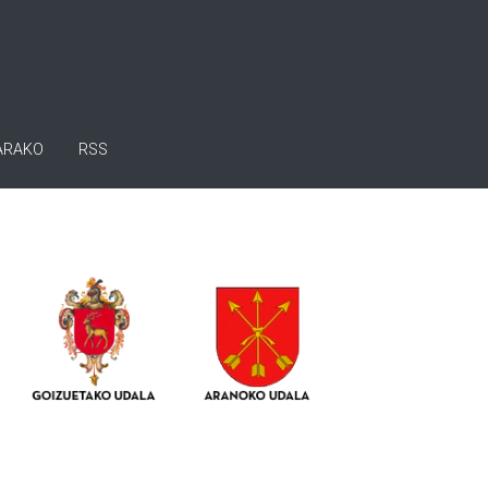
ARAKO
RSS