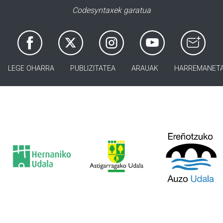
Codesyntaxek garatua
LEGE OHARRA
PUBLIZITATEA
ARAUAK
HARREMANET