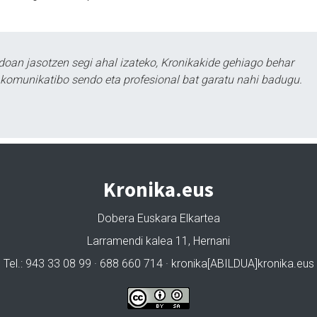
doan jasotzen segi ahal izateko, Kronikakide gehiago behar
tu komunikatibo sendo eta profesional bat garatu nahi badugu.
Kronika.eus
Dobera Euskara Elkartea
Larramendi kalea 11, Hernani
Tel.: 943 33 08 99 · 688 660 714 · kronika[ABILDUA]kronika.eus