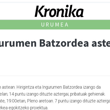
URUMEA
ngurumen Batzordea ast
en astean. Hirigintza eta Inguru­men Batzordea izango da
elan; 14 puntu izango dituzte aztergai, pribatuak gehienak.
ute, 19:00etan, Pleno aretoan. 7 puntu izango dituzte azterga
rkea egokitzeko proiektua.