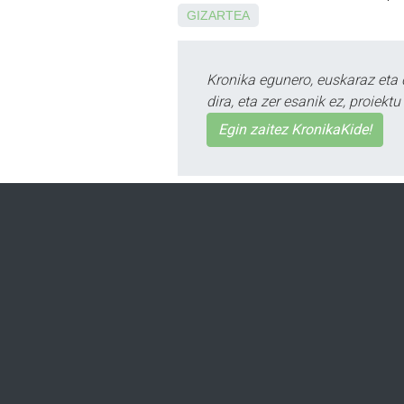
GIZARTEA
Kronika egunero, euskaraz eta 
dira, eta zer esanik ez, proiek
Egin zaitez KronikaKide!