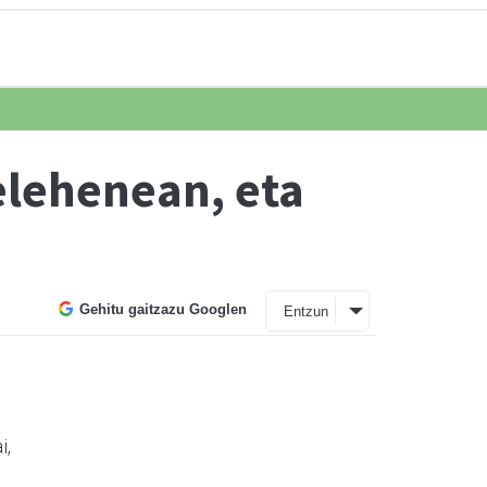
elehenean, eta
Gehitu gaitzazu Googlen
Entzun
i,