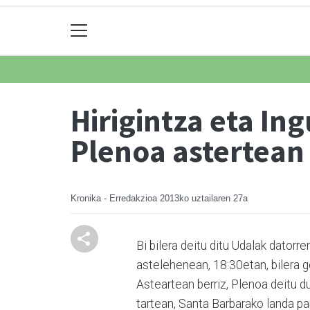
Hirigintza eta I
Plenoa astertean
Kronika - Erredakzioa
2013ko uztailaren 27a
Bi bilera deitu ditu Udalak datorr
astelehenean, 18:30etan, bilera g
Asteartean berriz, Plenoa deitu d
tartean, Santa Barbarako landa pa