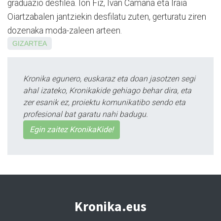
graduazio desfilea. Ion Fiz, Ivan Camana eta Iraia
Oiartzabalen jantziekin desfilatu zuten, gerturatu ziren
dozenaka moda-zaleen arteen.
GIZARTEA
Kronika egunero, euskaraz eta doan jasotzen segi
ahal izateko, Kronikakide gehiago behar dira, eta
zer esanik ez, proiektu komunikatibo sendo eta
profesional bat garatu nahi badugu.
Egin zaitez KronikaKide!
Kronika.eus