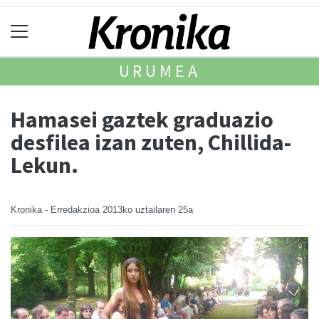
URUMEA
Hamasei gaztek graduazio
desfilea izan zuten, Chillida-
Lekun.
Kronika - Erredakzioa
2013ko uztailaren 25a