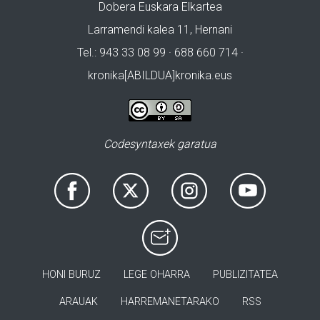
Dobera Euskara Elkartea
Larramendi kalea 11, Hernani
Tel.: 943 33 08 99 · 688 660 714 ·
kronika[ABILDUA]kronika.eus
Codesyntaxek garatua
HONI BURUZ
LEGE OHARRA
PUBLIZITATEA
ARAUAK
HARREMANETARAKO
RSS