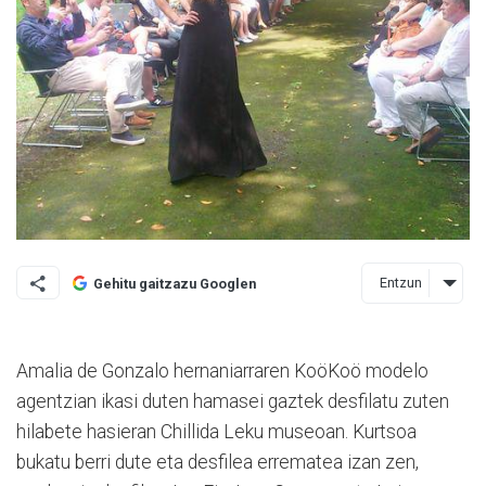
Entzun
Gehitu gaitzazu Googlen
Amalia de Gonzalo hernaniarraren KoöKoö modelo
agentzian ikasi duten hamasei gaztek desfilatu zuten
hilabete hasieran Chillida Leku museoan. Kurtsoa
bukatu berri dute eta desfilea errematea izan zen,