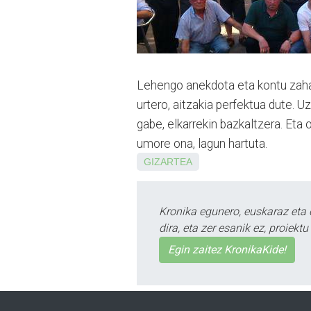
Lehengo anekdota eta kontu zaha
urtero, aitzakia perfektua dute. U
gabe, elkarrekin bazkaltzera. Eta 
umore ona, lagun hartuta.
GIZARTEA
Kronika egunero, euskaraz eta 
dira, eta zer esanik ez, proiek
Egin zaitez KronikaKide!