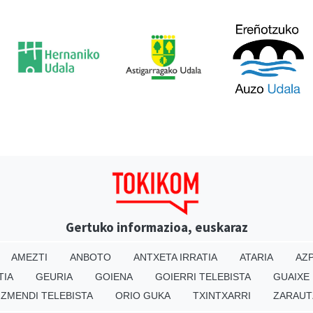
Gertuko informazioa, euskaraz
AMEZTI
ANBOTO
ANTXETA IRRATIA
ATARIA
AZP
TIA
GEURIA
GOIENA
GOIERRI TELEBISTA
GUAIXE
IZMENDI TELEBISTA
ORIO GUKA
TXINTXARRI
ZARAUT