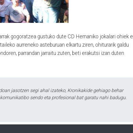
rrak gogoratzea gustuko dute CD Hernaniko jokalari ohiek e
ztaileko aurreneko asteburuan elkartu ziren, ohiturarik galdu
ondoren, parrandan jarraitu zuten, beti erakutsi izan duten
doan jasotzen segi ahal izateko, Kronikakide gehiago behar
tu komunikatibo sendo eta profesional bat garatu nahi badugu.