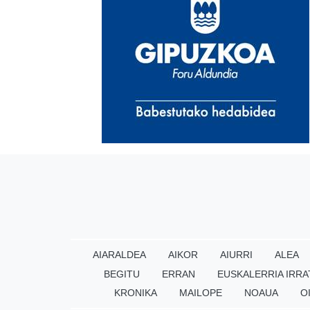
AIARALDEA
AIKOR
AIURRI
ALEA
BEGITU
ERRAN
EUSKALERRIA IRRA
KRONIKA
MAILOPE
NOAUA
O