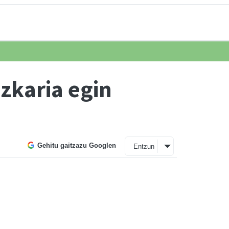
zkaria egin
Gehitu gaitzazu Googlen
Entzun