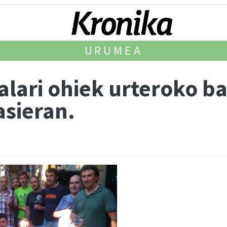
URUMEA
lari ohiek urteroko ba
asieran.