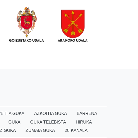
EITIA GUKA
AZKOITIA GUKA
BARRENA
GUKA
GUKA TELEBISTA
HIRUKA
Z GUKA
ZUMAIA GUKA
28 KANALA