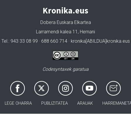
Kronika.eus
Dobera Euskara Elkartea
Larramendi kalea 11, Hernani
Tel.: 943 33 08 99 · 688 660 714 · kronika[ABILDUA]kronika.eus
Codesyntaxek garatua
LEGE OHARRA
PUBLIZITATEA
ARAUAK
HARREMANET