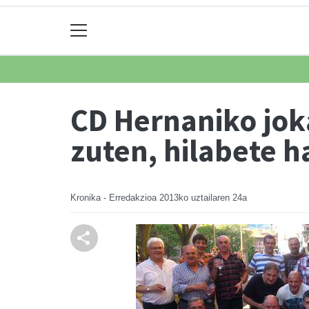
CD Hernaniko joka
zuten, hilabete h
Kronika - Erredakzioa
2013ko uztailaren 24a