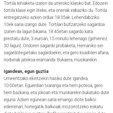
Tortila lehiaketa izaten da urteroko klasiko bat. Edozein
tortila klase egin liteke, eta onenak irabaziko du. Tortila
entregatzeko azken ordua: 18:35ak. Lehendabiziko
10ek saria izango dute. Tortilari bul­tzatzeko sagardoa
izaten da lagun bikaina. 18:45etan sagardo kata
prestatu dute, 3 euroan, 15 minutu lehenago (gehienez
30 lagun). Ondoren sagardo probaketa, Hernani­ko sei
sagardotegietako sa­gar­doekin, eta gero koadrilen afaria,
norberak jatekoa eramanda. Bu­kae­ra, musikarekin.
Igandean, egun guztia
Umeentzako ekintzekin hasiko dute igandea,
10:00etan. Eguerdian txaranga eta herri poteoa, gero
herri bazkaria, eta jokoan eta musikarekin bukatuko dute
eguna. Azken egunean saria emango diote balkoi
ederrenari; horregatik, balkoiak mo­zorrotzeko eskatu