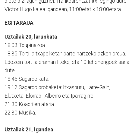
diete bizilagun guztiei. Trafikoarentzat itxi egingo dute
Victor Hugo kalea igandean, 11:00etatik 18:00etara.
EGITARAUA
Uztailak 20, larunbata
18:03 Txupinazoa.
18:35 Tortilla txapelketan parte hartzeko azken ordua.
Edozein tortila eraman liteke, eta 10 lehenengoek saria
dute.
18:45 Sagardo kata.
19:12 Sagardo probaketa: Itxasburu, Larre-Gain,
Elutxeta, Elorrabi, Alberro eta Iparragirre.
21:30 Koadrilen afaria.
22:30 Musika.
Uztailak 21, igandea