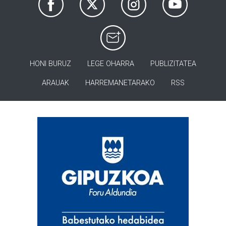
HONI BURUZ
LEGE OHARRA
PUBLIZITATEA
ARAUAK
HARREMANETARAKO
RSS