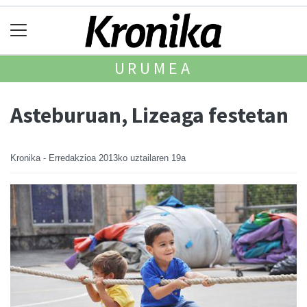
URUMEA
Asteburuan, Lizeaga festetan
Kronika - Erredakzioa
2013ko uztailaren 19a