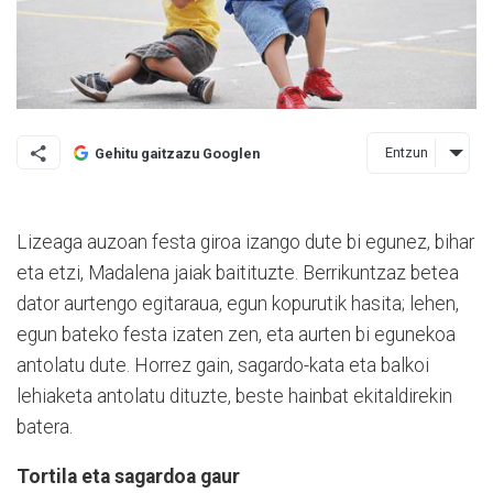
Entzun
Gehitu gaitzazu Googlen
Lizeaga auzoan festa giroa izango dute bi egunez, bihar
eta etzi, Madalena jaiak baitituzte. Berrikuntzaz betea
dator aurtengo egitaraua, egun kopurutik hasita; lehen,
egun bateko festa izaten zen, eta aurten bi egunekoa
antolatu dute. Horrez gain, sagardo-kata eta balkoi
lehiaketa antolatu dituzte, beste hainbat ekitaldirekin
batera.
Tortila eta sagardoa gaur