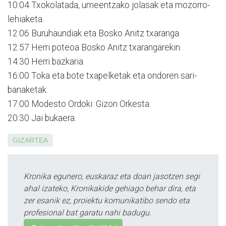
10:04 Txokolatada, umeentzako jolasak eta mozorro-
lehiaketa.
12:06 Buruhaundiak eta Bosko Anitz txaranga.
12:57 Herri poteoa Bosko Anitz txarangarekin.
14:30 Herri bazkaria.
16:00 Toka eta bote txapelketak eta ondoren sari-
banaketak.
17:00 Modesto Ordoki: Gizon Orkesta.
20:30 Jai bukaera.
GIZARTEA
Kronika egunero, euskaraz eta doan jasotzen segi
ahal izateko, Kronikakide gehiago behar dira, eta
zer esanik ez, proiektu komunikatibo sendo eta
profesional bat garatu nahi badugu.