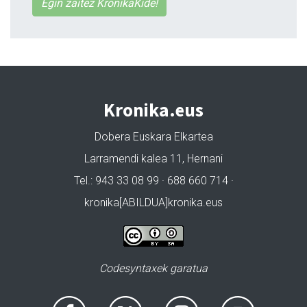
Egin zaitez KronikaKide!
Kronika.eus
Dobera Euskara Elkartea
Larramendi kalea 11, Hernani
Tel.: 943 33 08 99 · 688 660 714 ·
kronika[ABILDUA]kronika.eus
Codesyntaxek garatua