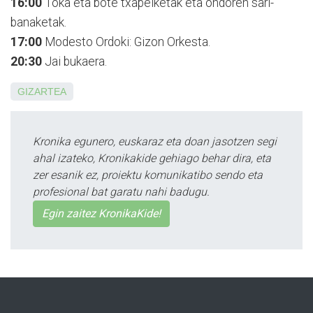
16:00
Toka eta bote txapelketak eta ondoren sari-
banaketak.
17:00
Modesto Ordoki: Gizon Orkesta.
20:30
Jai bukaera.
GIZARTEA
Kronika egunero, euskaraz eta doan jasotzen segi
ahal izateko, Kronikakide gehiago behar dira, eta
zer esanik ez, proiektu komunikatibo sendo eta
profesional bat garatu nahi badugu.
Egin zaitez KronikaKide!