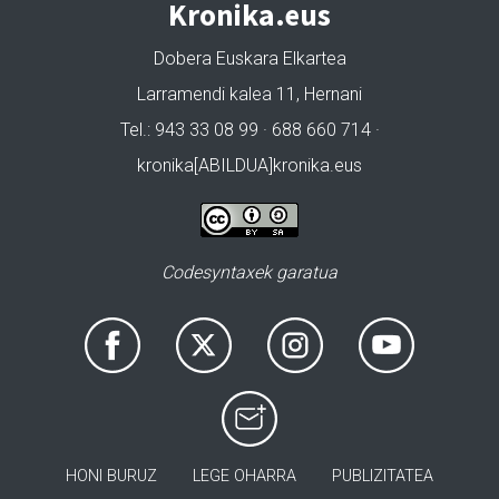
Kronika.eus
Dobera Euskara Elkartea
Larramendi kalea 11, Hernani
Tel.: 943 33 08 99 · 688 660 714 ·
kronika[ABILDUA]kronika.eus
Codesyntaxek garatua
HONI BURUZ
LEGE OHARRA
PUBLIZITATEA