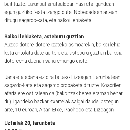
baitituzte. Larunbat arra­tsaldean hasi eta igandean
egun guztiko festa izango dute. Nobedadeen artean
ditugu sagardo-kata, eta balkoi lehiaketa.
Balkoi lehiaketa, asteburu guztian
Auzoa dotore-dotore izateko asmoarekin, balkoi lehia­
keta antolatu dute aurten, eta asteburu guztian balkoia
dotoreena duenari saria emango diote.
Jana eta edana ez dira faltako Lizeagan. Larun­ba­tean
sa­gardo-kata eta sagardo probaketa dituzte. Koa­drilen
afaria ere ostiralean da (ba­koitzak berea eraman behar
du). Igan­deko bazkari-txartelak salgai dau­de, ostegun
arte, 10 euroan, Aitan-Etxe, Pacheco eta Lizeagan.
Uztailak 20, larunbata