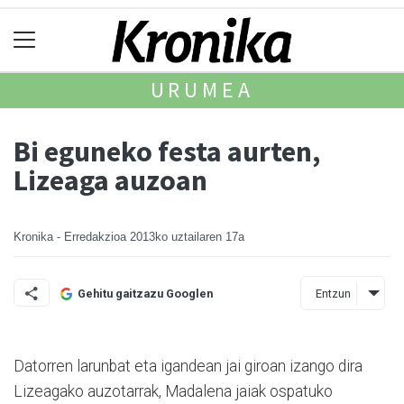
URUMEA
Bi eguneko festa aurten,
Lizeaga auzoan
Kronika - Erredakzioa
2013ko uztailaren 17a
Entzun
Gehitu gaitzazu Googlen
Datorren larunbat eta igandean jai giroan izango dira
Lizeagako auzotarrak, Madalena jaiak ospatuko