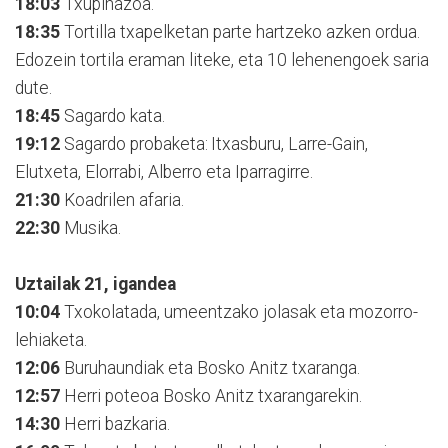
18:03
Txupinazoa.
18:35
Tortilla txapelketan parte hartzeko azken ordua.
Edozein tortila eraman liteke, eta 10 lehenengoek saria
dute.
18:45
Sagardo kata.
19:12
Sagardo probaketa: Itxasburu, Larre-Gain,
Elutxeta, Elorrabi, Alberro eta Iparragirre.
21:30
Koadrilen afaria.
22:30
Musika.
Uztailak 21, igandea
10:04
Txokolatada, umeentzako jolasak eta mozorro-
lehiaketa.
12:06
Buruhaundiak eta Bosko Anitz txaranga.
12:57
Herri poteoa Bosko Anitz txarangarekin.
14:30
Herri bazkaria.