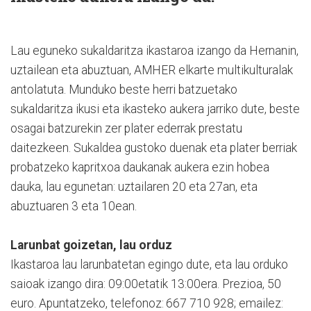
Lau eguneko sukaldaritza ikastaroa izango da Her­na­nin,
uztailean eta abuztuan, AMHER elkarte multikulturalak
antolatuta. Mundu­ko beste herri batzuetako
sukaldaritza ikusi eta ikasteko aukera jarriko dute, beste
osagai batzurekin zer plater ederrak prestatu
daitezkeen. Sukaldea gustoko duenak eta plater berriak
probatzeko kapritxoa daukanak aukera ezin hobea
dauka, lau egunetan: uztailaren 20 eta 27an, eta
abuztuaren 3 eta 10ean.
Larunbat goizetan, lau orduz
Ikastaroa lau larunbatetan egin­go dute, eta lau orduko
saioak izango dira: 09:00­etatik 13:00era. Prezioa, 50
euro. Apuntatzeko, telefonoz: 667 710 928; emailez: