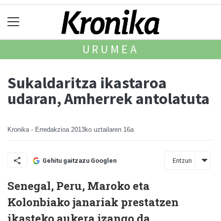
URUMEA
Sukaldaritza ikastaroa
udaran, Amherrek antolatuta
Kronika - Erredakzioa
2013ko uztailaren 16a
Entzun
Gehitu gaitzazu Googlen
Senegal, Peru, Maroko eta
Kolonbiako janariak prestatzen
ikasteko aukera izango da.