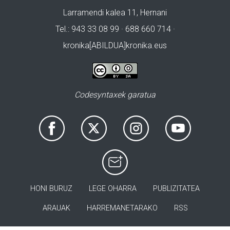
Larramendi kalea 11, Hernani
Tel.: 943 33 08 99 · 688 660 714 ·
kronika[ABILDUA]kronika.eus
Codesyntaxek garatua
HONI BURUZ
LEGE OHARRA
PUBLIZITATEA
ARAUAK
HARREMANETARAKO
RSS