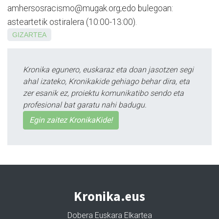
amhersosracismo@mugak.org;edo bulegoan:
asteartetik ostiralera (10:00-13:00).
GIZARTEA
Kronika egunero, euskaraz eta doan jasotzen segi
ahal izateko, Kronikakide gehiago behar dira, eta
zer esanik ez, proiektu komunikatibo sendo eta
profesional bat garatu nahi badugu.
Egin zaitez KronikaKide!
Kronika.eus
Dobera Euskara Elkartea