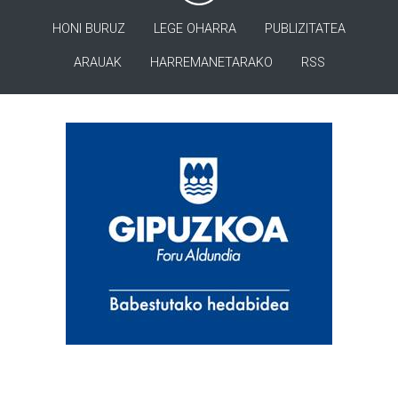
HONI BURUZ
LEGE OHARRA
PUBLIZITATEA
ARAUAK
HARREMANETARAKO
RSS