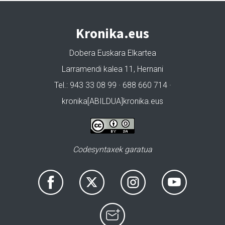
Kronika.eus
Dobera Euskara Elkartea
Larramendi kalea 11, Hernani
Tel.: 943 33 08 99 · 688 660 714 ·
kronika[ABILDUA]kronika.eus
Codesyntaxek garatua