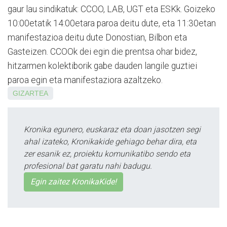
gaur lau sindikatuk: CCOO, LAB, UGT eta ESKk. Goizeko
10:00etatik 14:00etara paroa deitu dute, eta 11:30etan
manifestazioa deitu dute Donostian, Bilbon eta
Gasteizen. CCOOk dei egin die pren­tsa ohar bidez,
hitzarmen kolektiborik gabe dauden langile guztiei
paroa egin eta manifestaziora azaltzeko.
GIZARTEA
Kronika egunero, euskaraz eta doan jasotzen segi
ahal izateko, Kronikakide gehiago behar dira, eta
zer esanik ez, proiektu komunikatibo sendo eta
profesional bat garatu nahi badugu.
Egin zaitez KronikaKide!