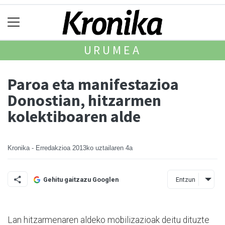
URUMEA
Paroa eta manifestazioa
Donostian, hitzarmen
kolektiboaren alde
Kronika - Erredakzioa
2013ko uztailaren 4a
Entzun
Gehitu gaitzazu Googlen
Lan hitzarmenaren aldeko mobilizazioak deitu dituzte