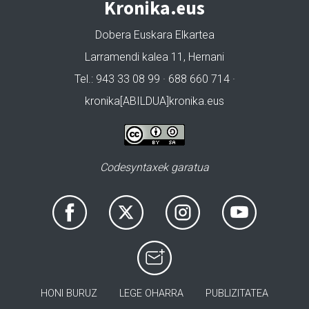
Kronika.eus
Dobera Euskara Elkartea
Larramendi kalea 11, Hernani
Tel.: 943 33 08 99 · 688 660 714 ·
kronika[ABILDUA]kronika.eus
Codesyntaxek garatua
HONI BURUZ
LEGE OHARRA
PUBLIZITATEA