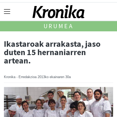
URUMEA
Ikastaroak arrakasta, jaso
duten 15 hernaniarren
artean.
Kronika - Erredakzioa
2013ko ekainaren 30a