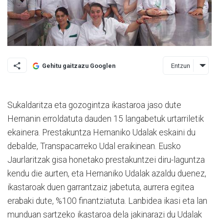
Entzun
Gehitu gaitzazu Googlen
Sukaldaritza eta gozogintza ikastaroa jaso dute
Hernanin erroldatuta dauden 15 langabetuk urtarriletik
ekainera. Prestakuntza Hernaniko Udalak eskaini du
debalde, Transpacarreko Udal eraikinean. Eusko
Jaurlaritzak gisa honetako prestakuntzei diru-laguntza
kendu die aurten, eta Hernaniko Udalak azaldu duenez,
ikastaroak duen garrantzaiz jabetuta, aurrera egitea
erabaki dute, %100 finantziatuta. Lanbidea ikasi eta lan
munduan sartzeko ikastaroa dela jakinarazi du Udalak