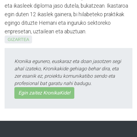
eta ikasleek diploma jaso dutela, bukatzean. Ikastaroa
egin duten 12 ikaslek gainera, bi hilabeteko praktikak
egingo dituzte Hernani eta inguruko sektoreko
enpresetan, uztailean eta abuztuan.
GIZARTEA
Kronika egunero, euskaraz eta doan jasotzen segi
ahal izateko, Kronikakide gehiago behar dira, eta
zer esanik ez, proiektu komunikatibo sendo eta
profesional bat garatu nahi badugu.
Egin zaitez KronikaKide!