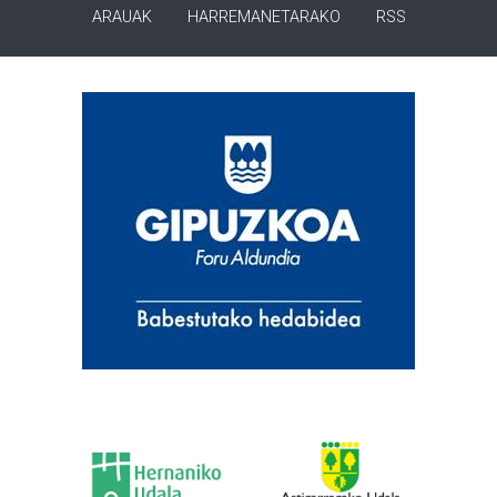
ARAUAK
HARREMANETARAKO
RSS