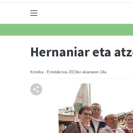
Hernaniar eta atz
Kronika - Erredakzioa
2013ko ekainaren 24a