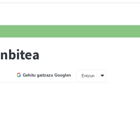
onbitea
Gehitu gaitzazu Googlen
Entzun