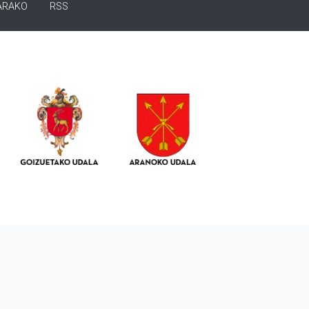
ARAKO
RSS