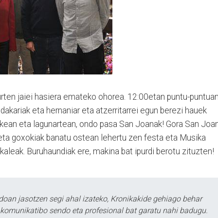
urten jaiei hasiera emateko ohorea. 12:00etan puntu-puntua
akariak eta hernaniar eta atzerritarrei egun berezi hauek
akean eta lagunartean, ondo pasa San Joanak! Gora San Joan
 eta goxokiak banatu ostean lehertu zen festa eta Musika
kaleak. Buruhaundiak ere, makina bat ipurdi berotu zituzten!
doan jasotzen segi ahal izateko, Kronikakide gehiago behar
tu komunikatibo sendo eta profesional bat garatu nahi badugu.