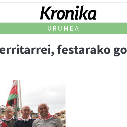
URUMEA
erritarrei, festarako g