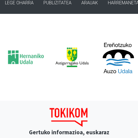
LEGE OHARRA
PUBLIZITATEA
ARAUAK
HARREMANET
Gertuko informazioa, euskaraz