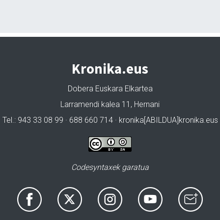
Kronika.eus
Dobera Euskara Elkartea
Larramendi kalea 11, Hernani
Tel.: 943 33 08 99 · 688 660 714 · kronika[ABILDUA]kronika.eus
Codesyntaxek garatua