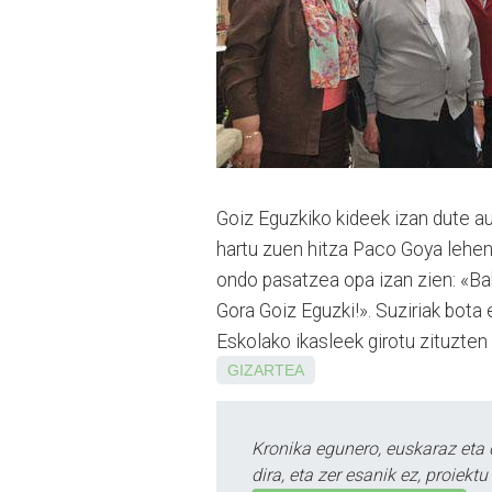
Goiz Eguzkiko kideek izan dute a
hartu zuen hitza Paco Goya lehend
ondo pasatzea opa izan zien: «B
Gora Goiz Eguzki!». Suziriak bota
Eskolako ikasleek girotu zituzten 
GIZARTEA
Kronika egunero, euskaraz eta 
dira, eta zer esanik ez, proiek