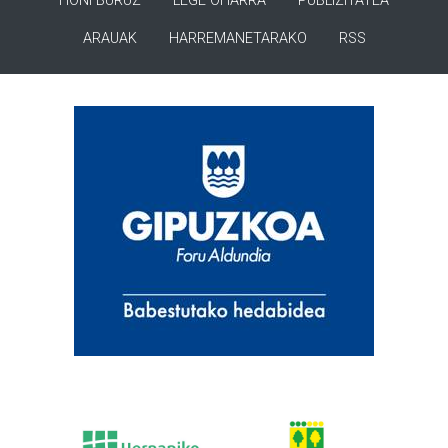
HONI BURUZ
LEGE OHARRA
PUBLIZITATEA
ARAUAK
HARREMANETARAKO
RSS