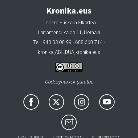
Kronika.eus
Dobera Euskara Elkartea
Larramendi kalea 11, Hernani
Tel.: 943 33 08 99 · 688 660 714 ·
kronika[ABILDUA]kronika.eus
Codesyntaxek garatua