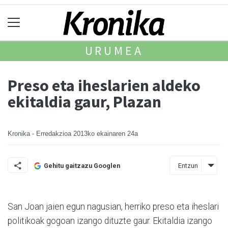
URUMEA
Preso eta iheslarien aldeko
ekitaldia gaur, Plazan
Kronika - Erredakzioa
2013ko ekainaren 24a
Entzun
Gehitu gaitzazu Googlen
San Joan jaien egun nagusian, herriko preso eta iheslari
politikoak gogoan izango dituzte gaur. Ekitaldia izango