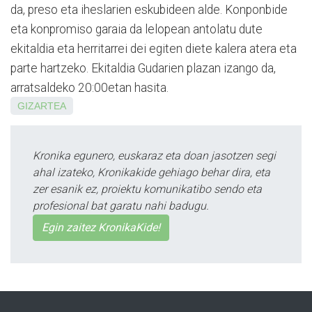
da, preso eta iheslarien eskubideen alde. Konponbide
eta konpromiso garaia da lelopean antolatu dute
ekitaldia eta herritarrei dei egiten diete kalera atera eta
parte hartzeko. Ekitaldia Gudarien plazan izango da,
arratsaldeko 20:00etan hasita.
GIZARTEA
Kronika egunero, euskaraz eta doan jasotzen segi
ahal izateko, Kronikakide gehiago behar dira, eta
zer esanik ez, proiektu komunikatibo sendo eta
profesional bat garatu nahi badugu.
Egin zaitez KronikaKide!