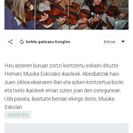
Entzun
Gehitu gaitzazu Googlen
Hiru asteren buruan zortzi kon­tzertu eskaini dituzte
Hernani Musika Eskolako ikasleek. Abesbatzak hasi
zuen zikloa ekainaren 8an eta azken kontzertua biolin
eta txelo ikasleek eman zuten joan den ostegunean.
Uda pasata, ikasturte berriari ekingo diote, Musika
Eskolan.
GIZARTEA