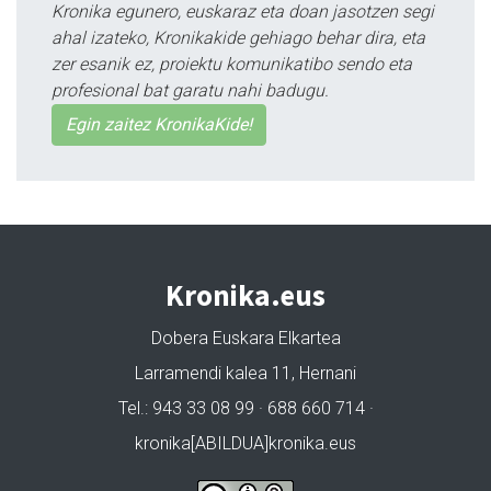
Kronika egunero, euskaraz eta doan jasotzen segi
ahal izateko, Kronikakide gehiago behar dira, eta
zer esanik ez, proiektu komunikatibo sendo eta
profesional bat garatu nahi badugu.
Egin zaitez KronikaKide!
Kronika.eus
Dobera Euskara Elkartea
Larramendi kalea 11, Hernani
Tel.: 943 33 08 99 · 688 660 714 ·
kronika[ABILDUA]kronika.eus