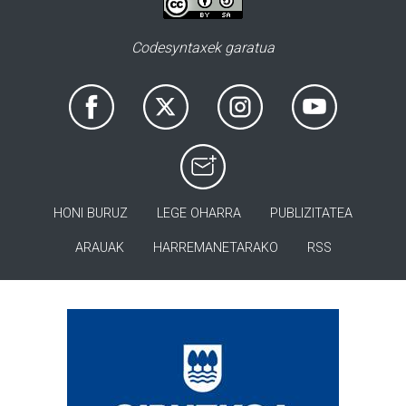
Codesyntaxek garatua
HONI BURUZ
LEGE OHARRA
PUBLIZITATEA
ARAUAK
HARREMANETARAKO
RSS