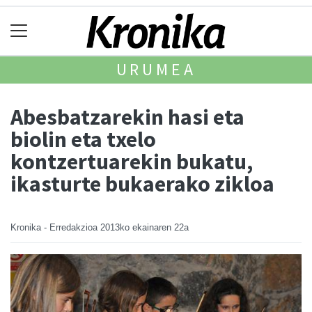
URUMEA
Abesbatzarekin hasi eta
biolin eta txelo
kontzertuarekin bukatu,
ikasturte bukaerako zikloa
Kronika - Erredakzioa
2013ko ekainaren 22a