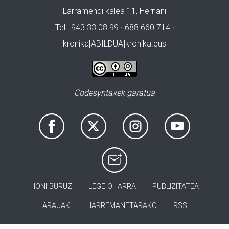
Larramendi kalea 11, Hernani
Tel.: 943 33 08 99 · 688 660 714 ·
kronika[ABILDUA]kronika.eus
Codesyntaxek garatua
HONI BURUZ
LEGE OHARRA
PUBLIZITATEA
ARAUAK
HARREMANETARAKO
RSS