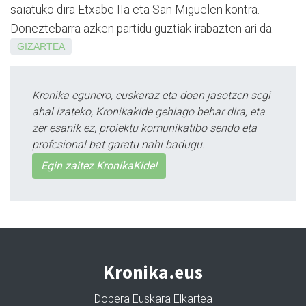
saiatuko dira Etxabe IIa eta San Mi­guelen kontra.
Doneztebarra azken partidu guztiak irabazten ari da.
GIZARTEA
Kronika egunero, euskaraz eta doan jasotzen segi
ahal izateko, Kronikakide gehiago behar dira, eta
zer esanik ez, proiektu komunikatibo sendo eta
profesional bat garatu nahi badugu.
Egin zaitez KronikaKide!
Kronika.eus
Dobera Euskara Elkartea