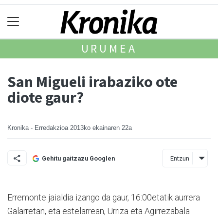
URUMEA
San Migueli irabaziko ote
diote gaur?
Kronika - Erredakzioa
2013ko ekainaren 22a
Entzun
Gehitu gaitzazu Googlen
Erremonte jaialdia izango da gaur, 16:00etatik aurrera
Galarretan, eta estelarrean, Urriza eta Agirrezabala