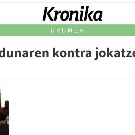
URUMEA
dunaren kontra jokatz