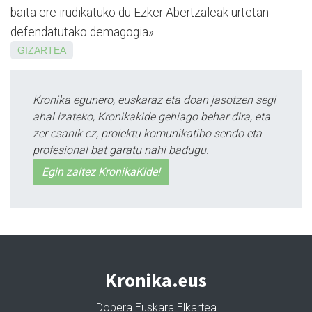
baita ere irudikatuko du Ezker Aber­tzaleak urtetan
defenda­tutako demagogia».
GIZARTEA
Kronika egunero, euskaraz eta doan jasotzen segi
ahal izateko, Kronikakide gehiago behar dira, eta
zer esanik ez, proiektu komunikatibo sendo eta
profesional bat garatu nahi badugu.
Egin zaitez KronikaKide!
Kronika.eus
Dobera Euskara Elkartea