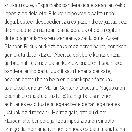
kritikatu dute, «Espainiako bandera udaletxean jartzeko
inposizioa dela eta. Bilduren hipokresia salatu nahi
dugu, besteei desobedientzia exiji­tzen diete justuak ez
diren erabakien aurrean, baina beraiek obeditu egiten
dute pragmatismoa­ren izenean», azaldu dute. Azken
Plenoan Bilduk aurkeztutako mozioaren hari­ra, honakoa
gaineratu dute: «Ezker Abertzaleak bere kontzientzia
garbitu nahi du mozioa aurkeztuz, ondoren Espainiako
bandera jarriko baitu. Justifikatu beha­rra daukate,
agerian gera­tu baita beraien aldarri­kapen faltsuak
axalekoak direla». Martin Garitano Diputatu Nagusiaren
esanak ere aipa­tu dituzte: «Orain gutxi esan zuen
agintariek ez dituztela legeak bete behar lege horiek
justuak ez direnean». Horrez gain, azaldu dute:
«Espainiako bandera jartzea inposizioaren sinbolo
izango da, hernaniarren gehiengoak ez baitu nahi, baina