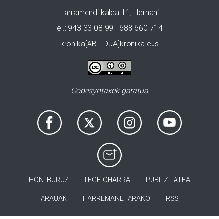
Larramendi kalea 11, Hernani
Tel.: 943 33 08 99 · 688 660 714 ·
kronika[ABILDUA]kronika.eus
Codesyntaxek garatua
HONI BURUZ
LEGE OHARRA
PUBLIZITATEA
ARAUAK
HARREMANETARAKO
RSS