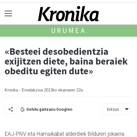
URUMEA
«Besteei desobedientzia
exijitzen diete, baina beraiek
obeditu egiten dute»
Kronika - Erredakzioa
2013ko ekainaren 22a
Entzun
Gehitu gaitzazu Googlen
EAJ-PNV eta Hamaikabat alderdiek Bilduren jokaera