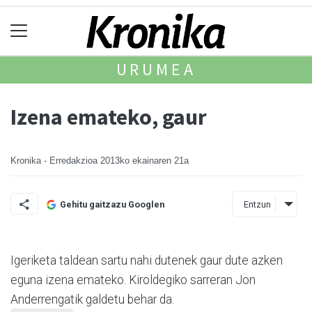
URUMEA
Izena emateko, gaur
Kronika - Erredakzioa
2013ko ekainaren 21a
Entzun
Gehitu gaitzazu Googlen
Igeriketa taldean sartu nahi dutenek gaur dute azken
eguna izena emateko. Kirol­degiko sarreran Jon
Anderren­gatik galdetu behar da.