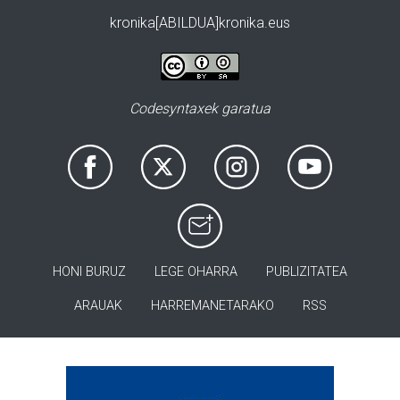
kronika[ABILDUA]kronika.eus
Codesyntaxek garatua
HONI BURUZ
LEGE OHARRA
PUBLIZITATEA
ARAUAK
HARREMANETARAKO
RSS