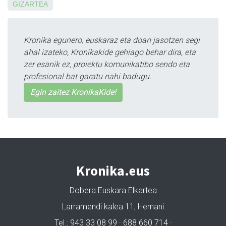
GIZARTEA
Kronika egunero, euskaraz eta doan jasotzen segi
ahal izateko, Kronikakide gehiago behar dira, eta
zer esanik ez, proiektu komunikatibo sendo eta
profesional bat garatu nahi badugu.
Egin zaitez KronikaKide!
Kronika.eus
Dobera Euskara Elkartea
Larramendi kalea 11, Hernani
Tel.: 943 33 08 99 · 688 660 714 ·