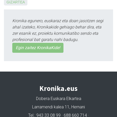
GIZARTEA
Kronika egunero, euskaraz eta doan jasotzen segi
ahal izateko, Kronikakide gehiago behar dira, eta
zer esanik ez, proiektu komunikatibo sendo eta
profesional bat garatu nahi badugu.
Egin zaitez KronikaKide!
Kronika.eus
Dobera Euskara Elkartea
Larramendi kalea 11, Hernani
Tel.: 943 33 08 99 · 688 660 714 ·