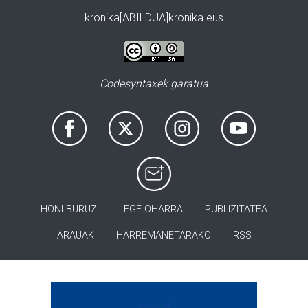
kronika[ABILDUA]kronika.eus
Codesyntaxek garatua
HONI BURUZ
LEGE OHARRA
PUBLIZITATEA
ARAUAK
HARREMANETARAKO
RSS