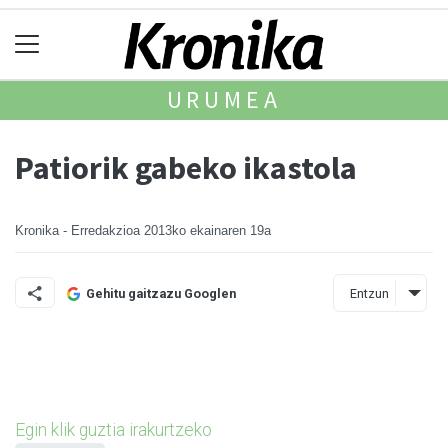
URUMEA
Patiorik gabeko ikastola
Kronika - Erredakzioa
2013ko ekainaren 19a
Entzun
Gehitu gaitzazu Googlen
Egin klik guztia irakurtzeko