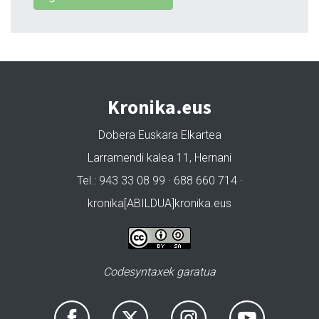
Kronika.eus
Dobera Euskara Elkartea
Larramendi kalea 11, Hernani
Tel.: 943 33 08 99 · 688 660 714 ·
kronika[ABILDUA]kronika.eus
Codesyntaxek garatua