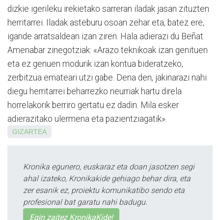
dizkie igerileku irekietako sarreran iladak jasan zituzten
herritarrei. Iladak asteburu osoan zehar eta, batez ere,
igande arratsaldean izan ziren. Hala adierazi du Beñat
Amenabar zinegotziak: «Arazo teknikoak izan genituen
eta ez genuen modurik izan kontua bideratzeko,
zerbitzua emateari utzi gabe. Dena den, jakinarazi nahi
diegu herritarrei beharrezko neurriak hartu direla
horrelakorik berriro gertatu ez dadin. Mila esker
adierazitako ulermena eta pazientziagatik».
GIZARTEA
Kronika egunero, euskaraz eta doan jasotzen segi
ahal izateko, Kronikakide gehiago behar dira, eta
zer esanik ez, proiektu komunikatibo sendo eta
profesional bat garatu nahi badugu.
Egin zaitez KronikaKide!