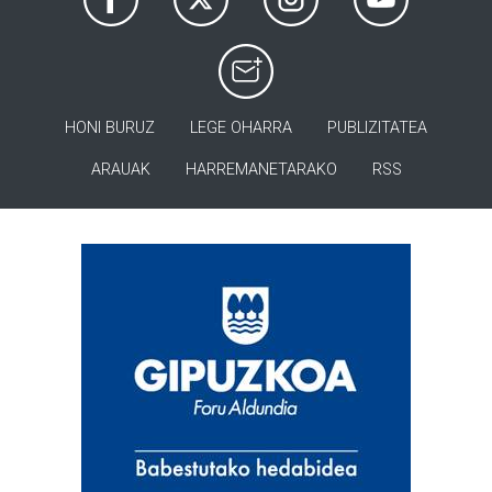
HONI BURUZ
LEGE OHARRA
PUBLIZITATEA
ARAUAK
HARREMANETARAKO
RSS