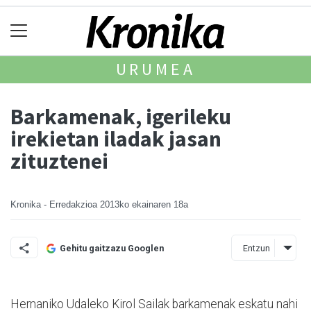
URUMEA
Barkamenak, igerileku
irekietan iladak jasan
zituztenei
Kronika - Erredakzioa
2013ko ekainaren 18a
Entzun
Gehitu gaitzazu Googlen
Hernaniko Udaleko Kirol Sailak barkamenak eskatu nahi