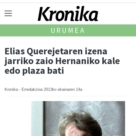
URUMEA
Elias Querejetaren izena
jarriko zaio Hernaniko kale
edo plaza bati
Kronika - Erredakzioa
2013ko ekainaren 14a