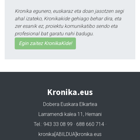
Kronika egunero, euskaraz eta doan jasotzen segi
ahal izateko, Kronikakide gehiago behar dira, eta
zer esanik ez, proiektu komunikatibo sendo eta
profesional bat garatu nahi badugu.
Egin zaitez KronikaKide!
Kronika.eus
Dobera Euskara Elkartea
Larramendi kalea 11, Hernani
Tel.: 943 33 08 99 · 688 660 714 ·
kronika[ABILDUA]kronika.eus