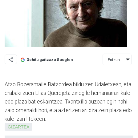
Entzun
Gehitu gaitzazu Googlen
Atzo Bozeramaile Batzordea bildu zen Udaletxean, eta
erabaki zuen Elias Quere­jeta zinegile hernaniarrari kale
edo plaza bat eskain­tzea. Txantxilla auzoan egin nahi
zaio omenaldi hori, eta aztertzen ari dira zein plaza edo
kale izan litekeen.
GIZARTEA