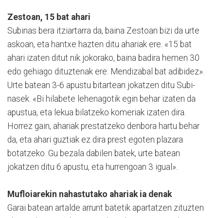
Zestoan, 15 bat ahari
Subinas bera itziartarra da, baina Zestoan bizi da urte
askoan, eta hantxe hazten ditu ahariak ere. «15 bat
ahari izaten ditut nik jokorako, baina badira hemen 30
edo gehiago dituztenak ere: Mendizabal bat adibidez».
Urte batean 3-6 apustu bitartean jokatzen ditu Su­bi­
nasek. «Bi hilabete lehenagotik egin behar izaten da
apustua, eta lekua bilatzeko komeriak izaten dira.
Horrez gain, ahariak prestatzeko denbora hartu behar
da, eta ahari guztiak ez dira prest egoten plazara
botatzeko. Gu bezala dabilen batek, urte batean
jokatzen ditu 6 apustu, eta hurrengoan 3 igual».
Mufloiarekin nahastutako ahariak ia denak
Garai batean artalde arrunt batetik apartatzen zituzten