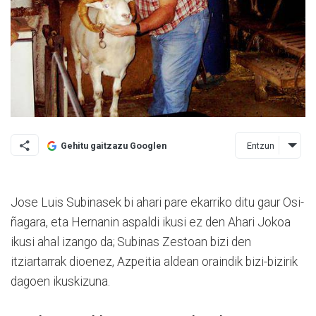
Entzun
Gehitu gaitzazu Googlen
Jose Luis Subinasek bi ahari pare ekarriko ditu gaur Osi­
ña­gara, eta Hernanin aspaldi ikusi ez den Ahari Jokoa
ikusi ahal izango da; Subinas Zes­toan bizi den
itziartarrak dio­e­nez, Azpei­tia aldean oraindik bizi-bizirik
dagoen ikuskizuna.