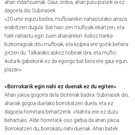
aha­­ri indartsuenak. Gaur, ordea, ahari puru-pururik ia ez
dagoela dio Subinasek.
«20 urte inguru badira, mu­floiarekin nahas­tutako arraza
erabiltzen dugula. Bat hasi zen mufloiak ekartzen, eta
hark nahastu egin zuen ahariarekin. Askoz hanka
bizkorragoak ditu mufloiak, eta kolpea ere goitik behera
jotzen du. Talkarako askoz hobeak dira, eta mufloi
ikuturik gabekorik ez da egongo bat bera ere gaur egun,
plazan».
«Borrokarik egin nahi ez duenak ez du egiten»
Ahari jokoa gogorra dela diotenak badira. Subinasek dio,
ahariak gogoa duelako borrokatzen duela, eta ez
dagoela horretara behartzerik. «Nahita ere ez duzu
behartuko. Alde horretatik oso garbia da ahari jokoa.
Borrokatzen du, borrokatu nahi duenak. Ahari batek