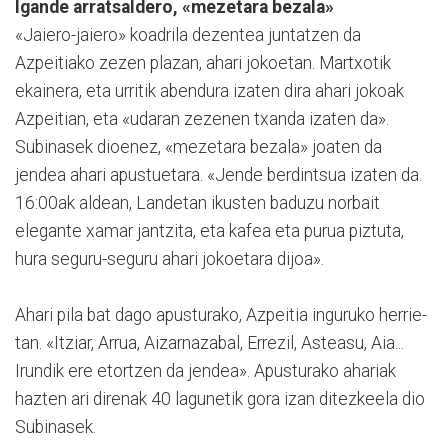
Igande arratsaldero, «mezetara bezala»
«Jaiero-jaiero» koadrila dezentea junta­tzen da
Azpeitiako zezen plazan, ahari jokoetan. Martxotik
ekainera, eta urritik abendura izaten dira ahari jokoak
Azpeitian, eta «udaran zezenen txanda izaten da».
Subinasek dioenez, «mezetara bezala» joaten da
jendea ahari apustuetara. «Jende berdintsua izaten da.
16:00ak aldean, Landetan ikusten ba­duzu norbait
elegante xa­mar jantzita, eta kafea eta pu­rua piztuta,
hura seguru-se­gu­ru ahari jokoetara dijoa».
Ahari pila bat dago apusturako, Azpeitia inguruko he­rrie­
tan. «Itziar, Arrua, Ai­zar­nazabal, Errezil, Asteasu, Aia...
Irundik ere etortzen da jendea». Apusturako ahariak
hazten ari direnak 40 lagunetik gora izan ditezkeela dio
Subinasek.