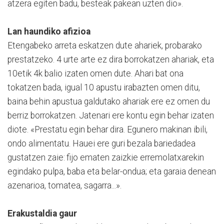
atzera egiten badu, besteak pakean uzten dio».
Lan haundiko afizioa
Etengabeko arreta eskatzen dute ahariek, probarako
prestatzeko. 4 urte arte ez dira bo­rrokatzen ahariak, eta
10etik 4k balio izaten omen dute. Ahari bat ona
tokatzen bada, igual 10 apustu irabazten omen ditu,
baina behin apustua galdutako ahariak ere ez omen du
berriz borrokatzen. Jatenari ere kontu egin behar izaten
diote. «Prestatu egin behar dira. Egunero makinan ibili,
ondo alimentatu. Hauei ere guri bezala bariedadea
gustatzen zaie: fijo ematen zaizkie erremolatxarekin
egindako pulpa, baba eta belar-ondua; eta garaia denean
azenarioa, tomatea, sagarra...».
Erakustaldia gaur