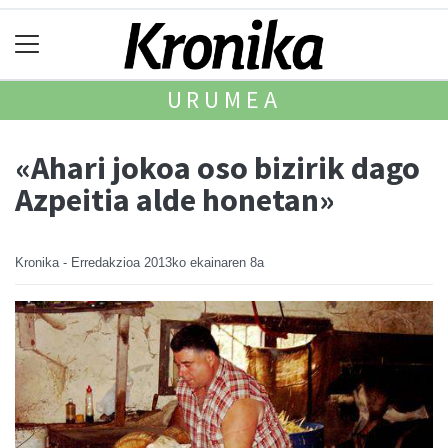
URUMEA
«Ahari jokoa oso bizirik dago
Azpeitia alde honetan»
Kronika - Erredakzioa
2013ko ekainaren 8a