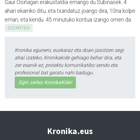
Gaur Osiñagan erakustaldia emango du Subinasek. 4
ahari ekarriko ditu, eta txandatuz joango dira, 10na kolpe
eman, eta kendu. 45 minutuko kontua izango omen da.
GIZARTEA
Kronika egunero, euskaraz eta doan jasotzen segi
ahal izateko, Kronikakide gehiago behar dira, eta
zer esanik ez, proiektu komunikatibo sendo eta
profesional bat garatu nahi badugu.
Egin zaitez KronikaKide!
Kronika.eus