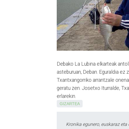
Debako La Lubina elkarteak antola
asteburuan, Deban. Eguraldia ez z
Txantxangorriko arran­tzale onena
geratu zen. Josetxo Iturralde, Txa
erlarekin.
GIZARTEA
Kronika egunero, euskaraz eta 