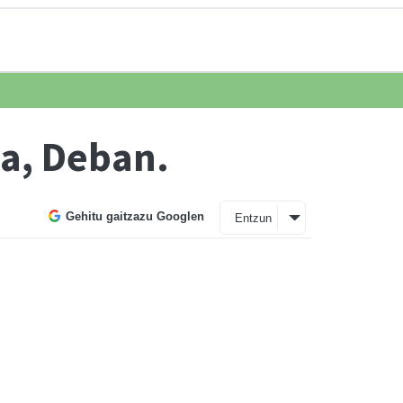
a, Deban.
Gehitu gaitzazu Googlen
Entzun