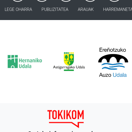
LEGE OHARRA
PUBLIZITATEA
ARAUAK
HARREMANET