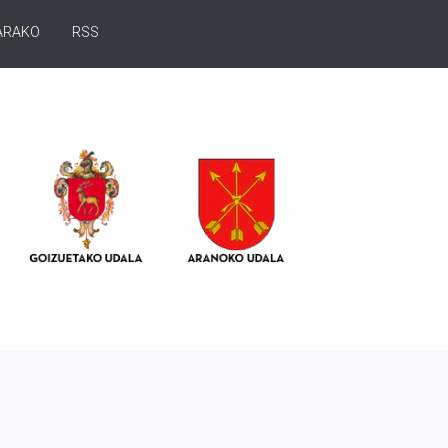
ARAKO
RSS