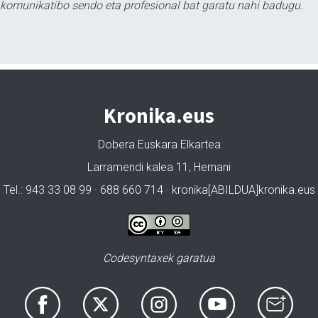
tu komunikatibo sendo eta profesional bat garatu nahi badugu.
Kronika.eus
Dobera Euskara Elkartea
Larramendi kalea 11, Hernani
Tel.: 943 33 08 99 · 688 660 714 · kronika[ABILDUA]kronika.eus
Codesyntaxek garatua