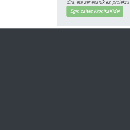
dira, eta zer esanik ez, proiek
Egin zaitez KronikaKide!