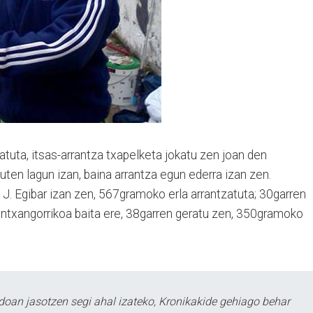
tuta, itsas-arran­tza txapelketa jokatu zen joan den
uten lagun izan, baina arrantza egun ederra izan zen.
 J. Egi­bar izan zen, 567gramoko erla arrantzatuta; 30garren
ntxan­gorri­­koa baita ere, 38garren geratu zen, 350gramoko
doan jasotzen segi ahal izateko, Kronikakide gehiago behar