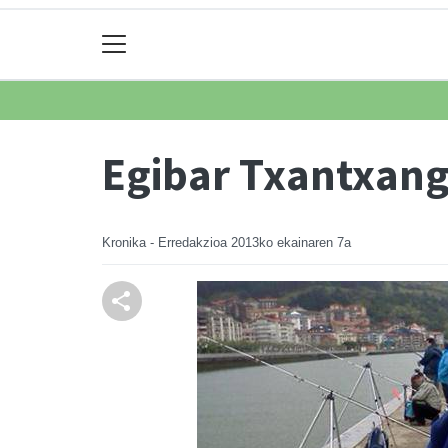
Egibar Txantxang
Kronika - Erredakzioa
2013ko ekainaren 7a