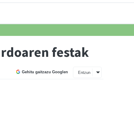
ardoaren festak
Gehitu gaitzazu Googlen
Entzun