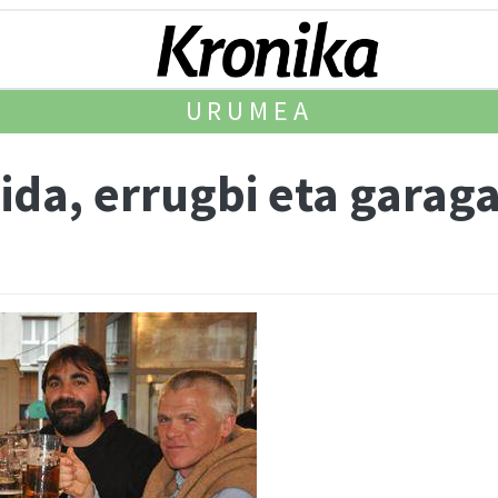
URUMEA
ida, errugbi eta garag