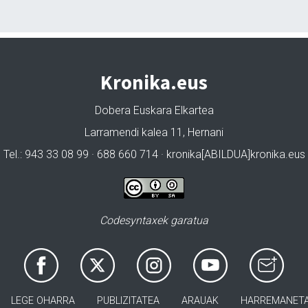
Kronika.eus
Dobera Euskara Elkartea
Larramendi kalea 11, Hernani
Tel.: 943 33 08 99 · 688 660 714 · kronika[ABILDUA]kronika.eus
Codesyntaxek garatua
LEGE OHARRA
PUBLIZITATEA
ARAUAK
HARREMANET