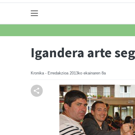
Igandera arte seg
Kronika - Erredakzioa
2013ko ekainaren 8a