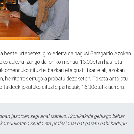
ta beste urtebetez, giro ederra da nagusi Garagardo Azokan.
zeko aukera izango da, ohiko menua; 13:00etan hasi eta
eak omenduko dituzte, bazkari eta guzti; txartelak, azokan
n, herritarrek errugbia probatu dezaketen, Tokata antolatu
 taldeek jokatuko dituzte partiduak, 16:30etatik aurrera.
doan jasotzen segi ahal izateko, Kronikakide gehiago behar
tu komunikatibo sendo eta profesional bat garatu nahi badugu.