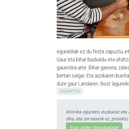
eguraldiak ez du festa zapuztu, e
Gaur eta bihar bazkaldu eta afalt
gauerdira arte. Bihar gainera, zal
bertan salgai. Eta azokaren buelta
dute gaur Landaren. Bost laguneko
GIZARTEA
Kronika egunero, euskaraz eta 
dira, eta zer esanik ez, proiek
Egin zaitez KronikaKide!