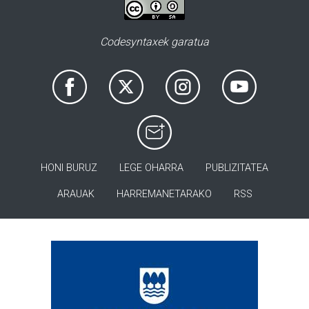
Codesyntaxek garatua
HONI BURUZ
LEGE OHARRA
PUBLIZITATEA
ARAUAK
HARREMANETARAKO
RSS