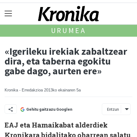
URUMEA
«Igerileku irekiak zabaltzear
dira, eta taberna egokitu
gabe dago, aurten ere»
Kronika - Erredakzioa
2013ko ekainaren 5a
Entzun
Gehitu gaitzazu Googlen
EAJ eta Hamaikabat alderdiek
Kronikara bidalitako oharrean salatu