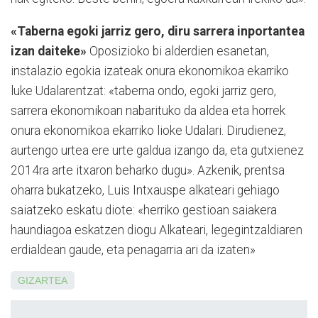
«Taberna egoki jarriz gero, diru sarrera inportantea
izan daiteke»
Oposizioko bi alderdien esanetan,
instalazio egokia izateak onura ekonomikoa ekarriko
luke Udalarentzat: «taberna ondo, egoki jarriz gero,
sarrera ekonomikoan nabarituko da aldea eta horrek
onura ekonomikoa ekarriko lioke Udalari. Dirudienez,
aurtengo urtea ere urte galdua izango da, eta gutxienez
2014ra arte itxaron beharko dugu». Azkenik, prentsa
oharra bukatzeko, Luis Intxauspe alkateari gehiago
saiatzeko eskatu diote: «herriko gestioan saiakera
haundiagoa eskatzen diogu Alkateari, legegintzaldiaren
erdialdean gaude, eta penagarria ari da izaten»
GIZARTEA