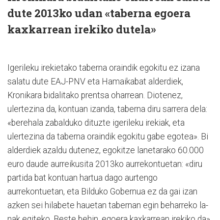
dute 2013ko udan «taberna egoera
kaxkarrean irekiko dutela»
Igerileku irekietako ta­berna oraindik egokitu ez izana
salatu dute EAJ-PNV eta Hamaikabat alderdiek,
Kronikara bidalitako prentsa oharrean. Diotenez,
ulertezina da, kontuan izanda, ta­berna diru sarrera dela:
«berehala zabalduko dituzte igerileku irekiak, eta
ulertezina da taberna oraindik egokitu gabe egotea». Bi
alderdiek azaldu dutenez, egokitze lanetarako 60.000
euro daude aurreikusita 2013ko aurrekontuetan: «diru
partida bat kontuan hartua dago aurtengo
aurrekontuetan, eta Bilduko Go­bernua ez da gai izan
azken sei hilabete hauetan tabernan egin beharreko la­
nak egiteko. Beste behin, egoe­ra kaxkarrean irekiko da».