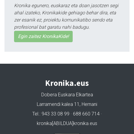
Kronika egunero, euskaraz eta doan jasotzen segi
ahal izateko, Kronikakide gehiago behar dira, eta
zer esanik ez, proiektu komunikatibo sendo eta
profesional bat garatu nahi badugu.
Egin zaitez KronikaKide!
Kronika.eus
Dobera Euskara Elkartea
Larramendi kalea 11, Hernani
Tel.: 943 33 08 99 · 688 660 714 ·
kronika[ABILDUA]kronika.eus