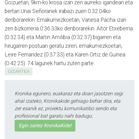
Goizuetan, 9km-ko krosa izan zen aurreko igandean eta
bertan Unai Señoranek irabazi zuen 0:32:04ko
denborarekin. Ema­ku­mez­koetan, Vanesa Pacha izan
zen bizkorrena 0:36:33ko denborarekin. Aitor Etxe­berria
(0:32:34) eta Martin Amilibia (0:32:37) bigarren eta
hirugarren postuan geratu ziren; emakumezkoetan,
Leire Fer­nandez (0:37:33) eta Karen Ortiz de Gui­nea
(0:42:25). 74 lagunek hartu zuten parte.
GIZARTEA
Kronika egunero, euskaraz eta doan jasotzen segi
ahal izateko, Kronikakide gehiago behar dira, eta
zer esanik ez, proiektu komunikatibo sendo eta
profesional bat garatu nahi badugu.
Egin zaitez KronikaKide!