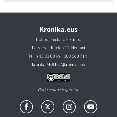
Kronika.eus
Dobera Euskara Elkartea
Larramendi kalea 11, Hernani
Tel.: 943 33 08 99 · 688 660 714 ·
kronika[ABILDUA]kronika.eus
Codesyntaxek garatua