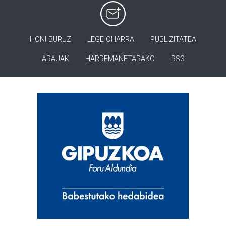
HONI BURUZ
LEGE OHARRA
PUBLIZITATEA
ARAUAK
HARREMANETARAKO
RSS