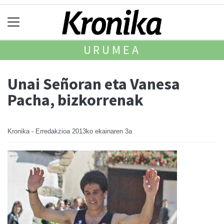
URUMEA
Unai Señoran eta Vanesa
Pacha, bizkorrenak
Kronika - Erredakzioa
2013ko ekainaren 3a