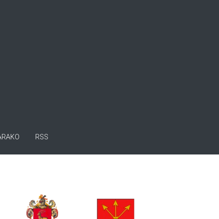
ARAKO
RSS