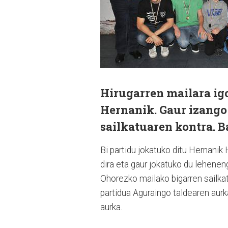
Hirugarren mailara igo
Hernanik. Gaur izango
sailkatuaren kontra. B
Bi partidu jokatuko ditu Hernanik 
dira eta gaur jokatuko du lehenen
Ohorezko maila­ko bigarren sailka
partidua Aguraingo taldea­ren aurk
aur­ka.