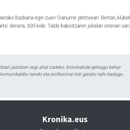
aerako bazkaria egin zuen Oianume jate­txe­an. Bertan, klube
rte; denera, 300 kide. Tal­de bakoitzaren jokalari one­nari sari
doan jasotzen segi ahal izateko, Kronikakide gehiago behar
tu komunikatibo sendo eta profesional bat garatu nahi badugu.
Kronika.eus