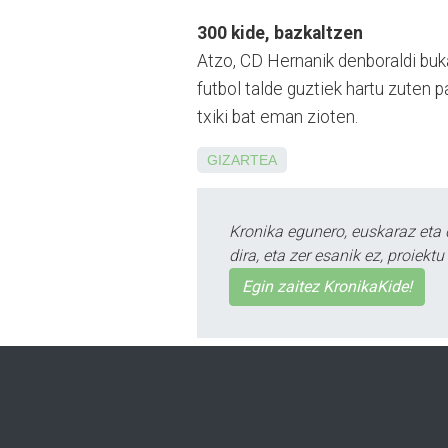
300 kide, bazkaltzen
Atzo, CD Hernanik denbo­raldi buk
futbol tal­de guztiek hartu zuten pa
txiki bat eman zioten.
GIZARTEA
Kronika egunero, euskaraz eta 
dira, eta zer esanik ez, proiek
Egin zaitez KronikaKide!