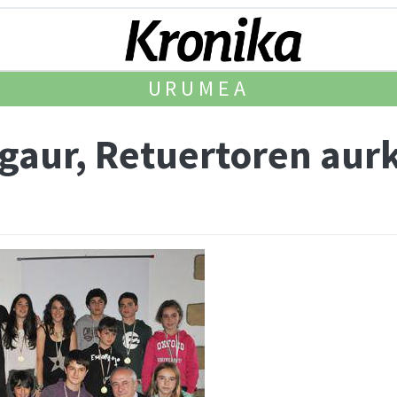
URUMEA
 gaur, Retuertoren aur