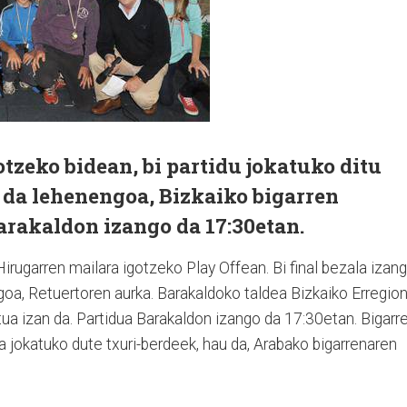
tzeko bidean, bi partidu jokatuko ditu
 da lehenengoa, Bizkaiko bigarren
arakaldon izango da 17:30etan.
Hirugarren maila­ra igotzeko Play Offean. Bi final bezala izan
­goa, Retuertoren aurka. Barakaldoko taldea Bizkaiko Erregion
tua izan da. Partidua Barakaldon izango da 17:30etan. Biga­rr
a jokatuko dute txuri-berdeek, hau da, Araba­ko bigarrenaren