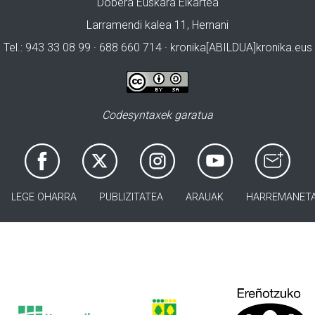
Dobera Euskara Elkartea
Larramendi kalea 11, Hernani
Tel.: 943 33 08 99 · 688 660 714 · kronika[ABILDUA]kronika.eus
Codesyntaxek garatua
LEGE OHARRA
PUBLIZITATEA
ARAUAK
HARREMANET