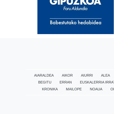
AIARALDEA
AIKOR
AIURRI
ALEA
BEGITU
ERRAN
EUSKALERRIA IRRA
KRONIKA
MAILOPE
NOAUA
O