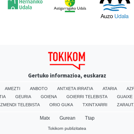
Gertuko informazioa, euskaraz
AMEZTI
ANBOTO
ANTXETA IRRATIA
ATARIA
AZP
TIA
GEURIA
GOIENA
GOIERRI TELEBISTA
GUAIXE
IZMENDI TELEBISTA
ORIO GUKA
TXINTXARRI
ZARAUT
Matx
Gurean
Ttap
Tokikom publizitatea