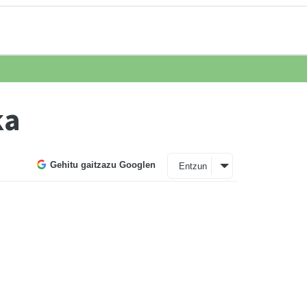
ka
Gehitu gaitzazu Googlen
Entzun