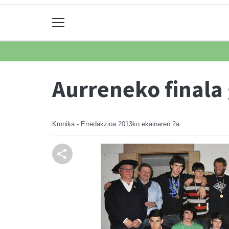
Aurreneko finala
Kronika - Erredakzioa
2013ko ekainaren 2a