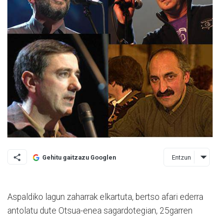
Entzun
Gehitu gaitzazu Googlen
Aspaldiko lagun zaharrak el­kartuta, bertso afari ederra
an­tolatu dute Otsua-enea sa­gar­dotegian, 25garren