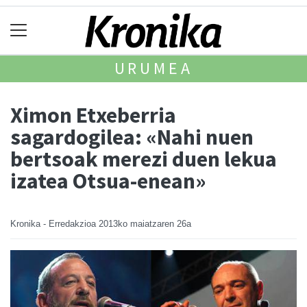
URUMEA
Ximon Etxeberria
sagardogilea: «Nahi nuen
bertsoak merezi duen lekua
izatea Otsua-enean»
Kronika - Erredakzioa
2013ko maiatzaren 26a