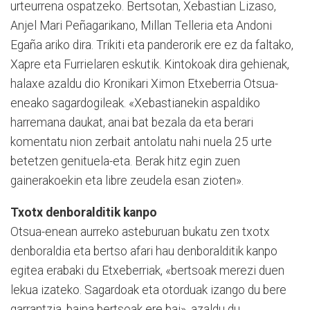
urteurrena ospatzeko. Bertsotan, Xe­bas­tian Lizaso,
Anjel Mari Peña­ga­rikano, Millan Telleria eta An­doni
Egaña ariko dira. Trikiti eta panderorik ere ez da faltako,
Xapre eta Furrie­laren eskutik. Kintokoak dira gehienak,
halaxe azaldu dio Kro­ni­kari Ximon Etxeberria Otsua-
eneako sagardogileak. «Xebas­tia­nekin aspaldiko
harremana daukat, anai bat bezala da eta berari
komentatu nion zerbait antolatu nahi nuela 25 urte
betetzen genituela-eta. Berak hitz egin zuen
gainerakoekin eta libre zeudela esan zioten».
Txotx denboralditik kanpo
Otsua-enean aurreko asteburuan bukatu zen txotx
denboraldia eta bertso afari hau denboralditik kanpo
egitea erabaki du Etxeberriak, «bertsoak merezi duen
lekua izateko. Sagardoak eta otorduak izango du bere
garrantzia, baina bertsoak ere bai», azaldu du.