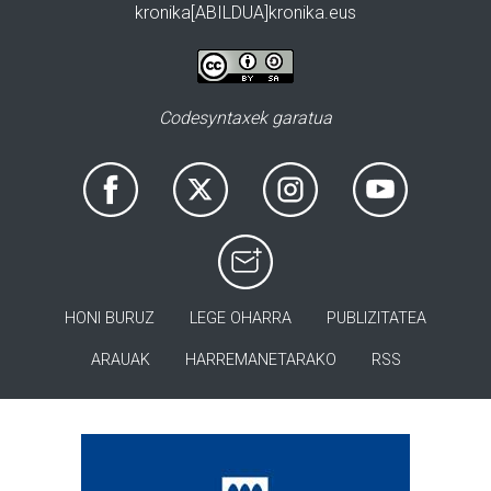
kronika[ABILDUA]kronika.eus
Codesyntaxek garatua
HONI BURUZ
LEGE OHARRA
PUBLIZITATEA
ARAUAK
HARREMANETARAKO
RSS