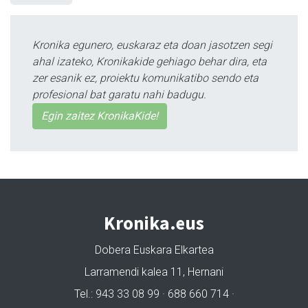
Kronika egunero, euskaraz eta doan jasotzen segi
ahal izateko, Kronikakide gehiago behar dira, eta
zer esanik ez, proiektu komunikatibo sendo eta
profesional bat garatu nahi badugu.
Egin zaitez KronikaKide!
Kronika.eus
Dobera Euskara Elkartea
Larramendi kalea 11, Hernani
Tel.: 943 33 08 99 · 688 660 714 ·