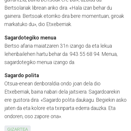
Bertsolariak librean ariko dira. «Hala izan behar du
gainera. Bertsoak etorriko dira bere momentuan; giroak
markatuko du», dio Etxeberriak.
Sagardotegiko menua
Bertso afaria maiatzaren 31n izango da eta lekua
lehenbailehen hartu behar da: 943 55 68 94. Menua,
sagardotegiko menua izango da.
Sagardo polita
Otsua-enean denboraldia on­do joan dela dio
Etxeberriak, baina nabari dela jaitsiera. Sagardoa­rekin
ere gustora dira. «Sagar­do polita daukagu. Begiekin asko
jaten da eta kolore eta txinparta ederra dauzka. Eta
ondoren, oso zapore ona».
GIZARTEA