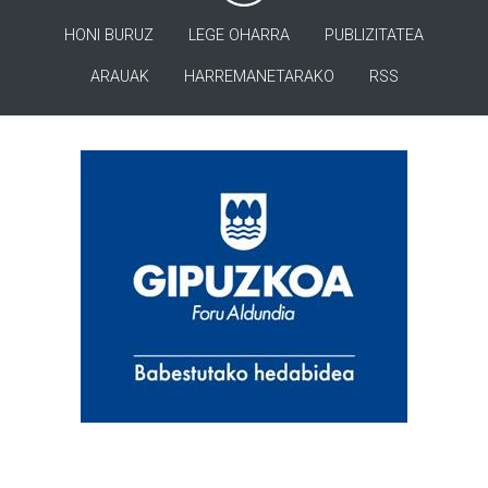
HONI BURUZ
LEGE OHARRA
PUBLIZITATEA
ARAUAK
HARREMANETARAKO
RSS