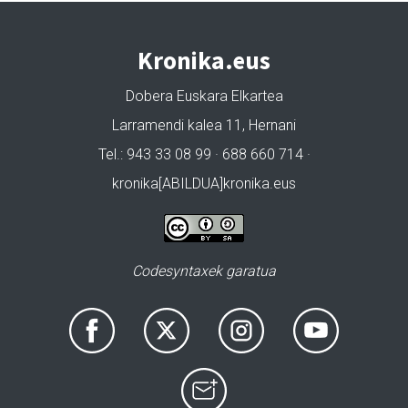
Kronika.eus
Dobera Euskara Elkartea
Larramendi kalea 11, Hernani
Tel.: 943 33 08 99 · 688 660 714 ·
kronika[ABILDUA]kronika.eus
Codesyntaxek garatua