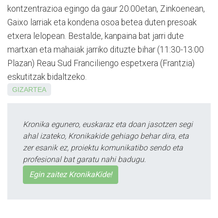
kontzentrazioa egingo da gaur 20:00etan, Zinkoenean,
Gaixo larriak eta kondena osoa betea duten presoak
etxera lelopean. Bestalde, kanpaina bat jarri dute
martxan eta mahaiak jarriko dituzte bihar (11:30-13:00
Plazan) Reau Sud Franciliengo espetxera (Frantzia)
eskutitzak bidaltzeko.
GIZARTEA
Kronika egunero, euskaraz eta doan jasotzen segi
ahal izateko, Kronikakide gehiago behar dira, eta
zer esanik ez, proiektu komunikatibo sendo eta
profesional bat garatu nahi badugu.
Egin zaitez KronikaKide!