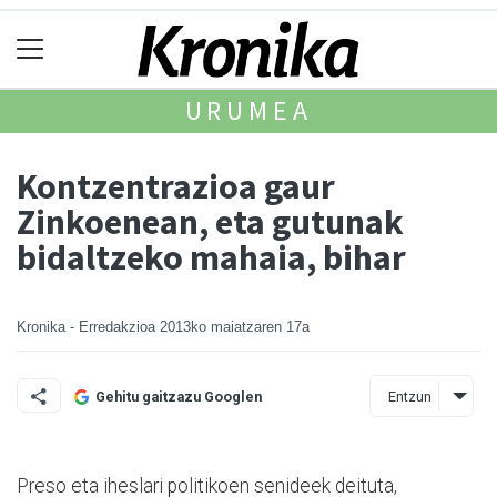
URUMEA
Kontzentrazioa gaur
Zinkoenean, eta gutunak
bidaltzeko mahaia, bihar
Kronika - Erredakzioa
2013ko maiatzaren 17a
Entzun
Gehitu gaitzazu Googlen
Preso eta iheslari politikoen senideek deituta,