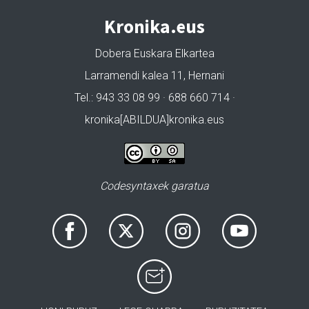
Kronika.eus
Dobera Euskara Elkartea
Larramendi kalea 11, Hernani
Tel.: 943 33 08 99 · 688 660 714 ·
kronika[ABILDUA]kronika.eus
Codesyntaxek garatua