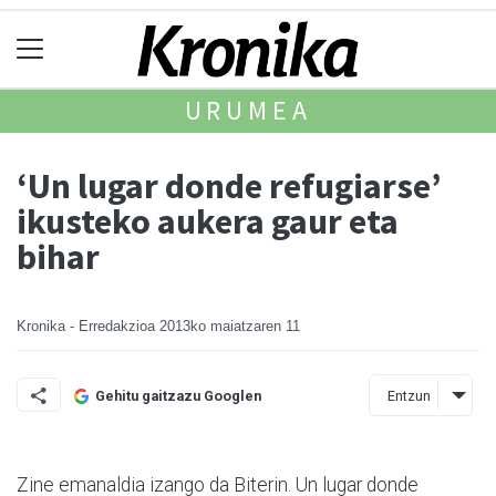
URUMEA
‘Un lugar donde refugiarse’
ikusteko aukera gaur eta
bihar
Kronika - Erredakzioa
2013ko maiatzaren 11
Entzun
Gehitu gaitzazu Googlen
Zine emanaldia izango da Biterin. Un lugar donde