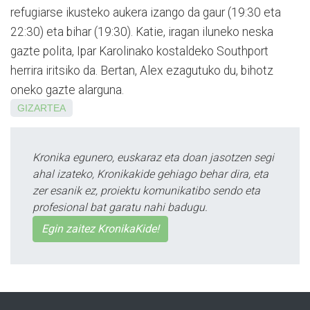
refugiarse ikusteko aukera izango da gaur (19:30 eta
22:30) eta bihar (19:30). Katie, iragan iluneko neska
gazte polita, Ipar Karolinako kostaldeko Southport
herrira iritsiko da. Bertan, Alex ezagutuko du, bihotz
oneko gazte alarguna.
GIZARTEA
Kronika egunero, euskaraz eta doan jasotzen segi
ahal izateko, Kronikakide gehiago behar dira, eta
zer esanik ez, proiektu komunikatibo sendo eta
profesional bat garatu nahi badugu.
Egin zaitez KronikaKide!