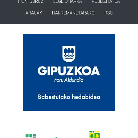
HONI BURUZ
LEGE OHARRA
PUBLIZITATEA
ARAUAK
HARREMANETARAKO
RSS