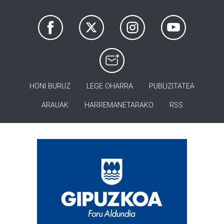
HONI BURUZ
LEGE OHARRA
PUBLIZITATEA
ARAUAK
HARREMANETARAKO
RSS