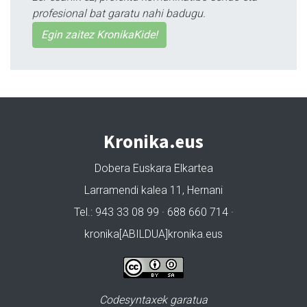
profesional bat garatu nahi badugu.
Egin zaitez KronikaKide!
Kronika.eus
Dobera Euskara Elkartea
Larramendi kalea 11, Hernani
Tel.: 943 33 08 99 · 688 660 714 ·
kronika[ABILDUA]kronika.eus
Codesyntaxek garatua