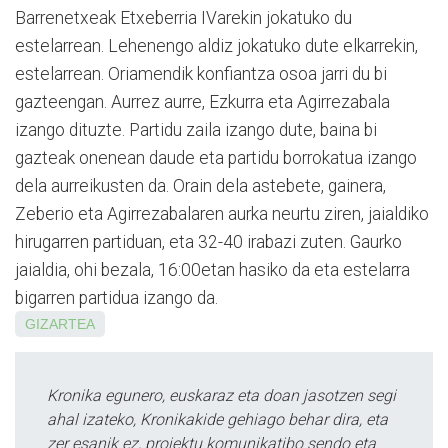
Barrenetxeak Etxeberria IVarekin jokatuko du
estelarrean. Lehenengo aldiz jokatuko dute elkarrekin,
estelarrean. Oriamendik konfiantza osoa jarri du bi
gazteengan. Aurrez aurre, Ezkurra eta Agirrezabala
izango dituzte. Partidu zaila izango dute, baina bi
gazteak onenean daude eta partidu borrokatua izango
dela aurreikusten da. Orain dela astebete, gainera,
Zeberio eta Agirrezabalaren aurka neurtu ziren, jaialdiko
hirugarren partiduan, eta 32-40 irabazi zuten. Gaurko
jaialdia, ohi bezala, 16:00etan hasiko da eta estelarra
bigarren partidua izango da.
GIZARTEA
Kronika egunero, euskaraz eta doan jasotzen segi
ahal izateko, Kronikakide gehiago behar dira, eta
zer esanik ez, proiektu komunikatibo sendo eta