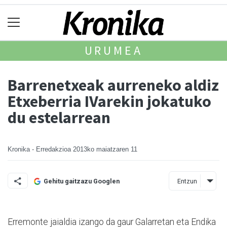
URUMEA
Barrenetxeak aurreneko aldiz
Etxeberria IVarekin jokatuko
du estelarrean
Kronika - Erredakzioa
2013ko maiatzaren 11
Entzun
Gehitu gaitzazu Googlen
Erremonte jaialdia izango da gaur Galarretan eta Endika